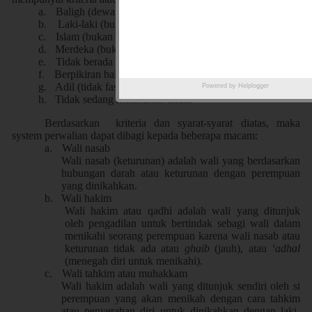
a.
Baligh (dewasa atau sampai umur)
b.
Laki-laki (bukan perempuan dan khunsa)
c.
Islam (bukan kafir atau orang murtad)
d.
Merdeka (bukan budak)
e.
Tidak berada dalam pengampuan atau
Mahjur ‘alih
f.
Berpikiran baik, berakal (bukan orang gila)
g.
Adil (tidak fasik)
Powered by
Helplogger
h.
Tidak sedang melakukan ihram
Berdasarkan kriteria dan syarat-syarat diatas, maka
system perwalian dapat dibagi kepada beberapa macam:
a.
Wali nasab
Wali nasab (keturunan) adalah wali yang berdasarkan
hubungan darah atau keturunan dengan perempuan
yang dinikahkan.
b.
Wali hakim
Wali hakim atau qadhi adalah wali yang ditunjuk
oleh pengadilan untuk bertindak sebagi wali dalam
menikahi seorang perempuan karena wali nasab atau
keturunan tidak ada atau
ghaib
(jauh), atau
‘adhal
(menegah diri untuk menikahi).
c.
Wali tahkim atau muhakkam
Wali hakim adalah wali yang ditunjuk sendiri oleh si
perempuan yang akan menikah dengan cara tahkim
atau penyerahan diri untuk dinikahkan dengan laki-