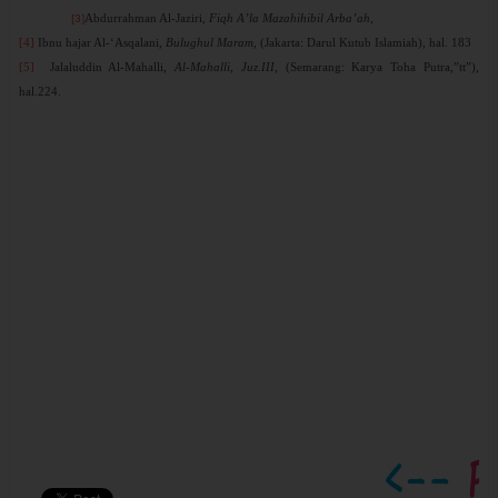
Abdurrahman Al-Jaziri,
Fiqh A’la Mazahihibil Arba’ah,
[3]
[4]
Ibnu hajar Al-‘Asqalani,
Bulughul Maram,
(Jakarta: Darul Kutub Islamiah), hal. 183
[5]
Jalaluddin Al-Mahalli,
Al-Mahalli, Juz.III,
(Semarang: Karya Toha Putra,”tt”),
hal.224.