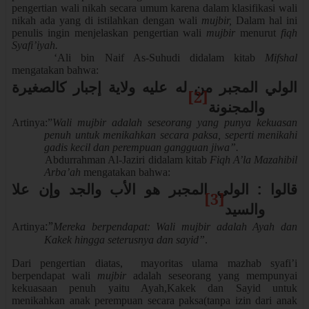
pengertian wali nikah secara umum karena dalam klasifikasi wali
nikah ada yang di istilahkan dengan wali
mujbir,
Dalam hal ini
penulis ingin menjelaskan pengertian wali
mujbir
menurut
fiqh
Syafi’iyah.
‘Ali bin Naif As-Suhudi didalam kitab
Mifshal
mengatakan bahwa:
الولي المجبر من له عليه ولاية إجبار كالصغيرة
[2]
والمجنونة
Artinya:”
Wali mujbir adalah seseorang yang punya kekuasan
penuh untuk menikahkan secara paksa, seperti menikahi
gadis kecil dan perempuan gangguan jiwa”.
Abdurrahman Al-Jaziri didalam kitab
Fiqh A’la Mazahibil
Arba’ah
mengatakan bahwa:
قالوا : الولي المجبر هو الأب والجد وإن علا
[3]
والسيد
:”
Artinya
Mereka berpendapat: Wali mujbir adalah Ayah dan
Kakek hingga seterusnya dan sayid”
.
Dari pengertian diatas, mayoritas ulama mazhab syafi’i
berpendapat wali
mujbir
adalah seseorang yang mempunyai
kekuasaan penuh yaitu Ayah,Kakek dan Sayid untuk
menikahkan anak perempuan secara paksa(tanpa izin dari anak