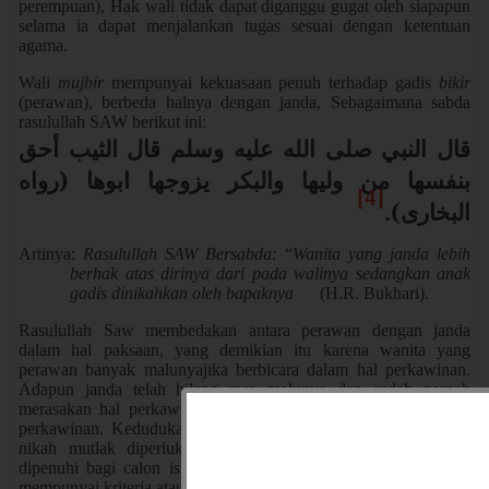
perempuan), Hak wali tidak dapat diganggu gugat oleh siapapun
selama ia dapat menjalankan tugas sesuai dengan ketentuan
agama.
Wali
mujbir
mempunyai kekuasaan penuh terhadap gadis
bikir
(perawan), berbeda halnya dengan janda, Sebagaimana sabda
rasulullah SAW berikut ini:
قال النبي صلى الله عليه وسلم قال الثيب أحق
بنفسها من وليها والبكر يزوجها ابوها (رواه
[4]
البخارى).
Artinya:
Rasulullah SAW Bersabda:
“
Wanita yang janda lebih
berhak atas dirinya dari pada walinya sedangkan anak
gadis dinikahkan oleh bapaknya
(H.R. Bukhari).
Rasulullah Saw membedakan antara perawan dengan janda
dalam hal paksaan, yang demikian itu karena wanita yang
perawan banyak malunyajika berbicara dalam hal perkawinan.
Adapun janda telah hilang rasa malunya dan sudah pernah
merasakan hal perkawinan, maka bisa diajak bicara dalam hal
perkawinan. Kedudukan wali dalam acara pernikaha atau aqad
nikah mutlak diperlukan dan merupakan syarat yang harus
dipenuhi bagi calon isteri. Oleh karena itu seorang wali harus
mempunyai kriteria atau syarat-syarat sebagai berikut: