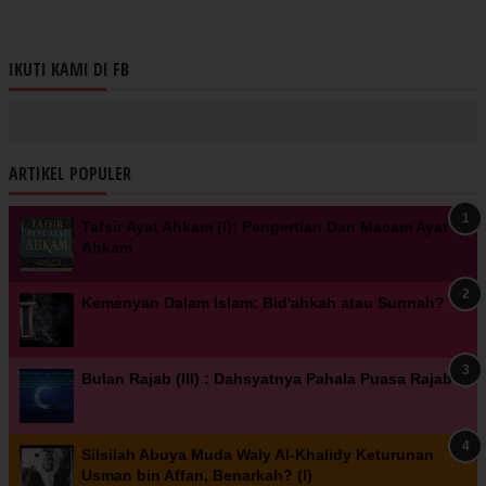
IKUTI KAMI DI FB
ARTIKEL POPULER
Tafsir Ayat Ahkam (I): Pengertian Dan Macam Ayat
Ahkam
Kemenyan Dalam Islam: Bid'ahkah atau Sunnah?
Bulan Rajab (III) : Dahsyatnya Pahala Puasa Rajab
Silsilah Abuya Muda Waly Al-Khalidy Keturunan
Usman bin Affan, Benarkah? (I)