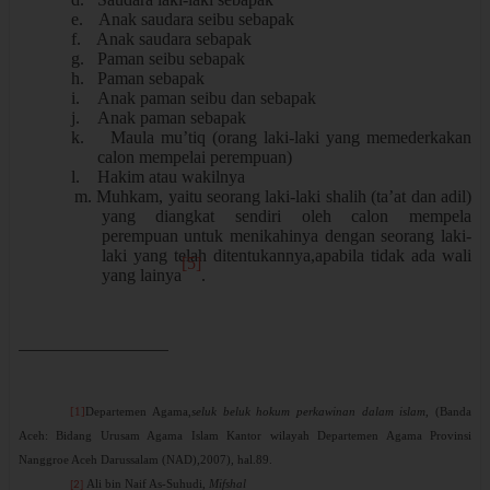
e.
Anak saudara seibu sebapak
f.
Anak saudara sebapak
g.
Paman seibu sebapak
h.
Paman sebapak
i.
Anak paman seibu dan sebapak
j.
Anak paman sebapak
k.
Maula mu’tiq (orang laki-laki yang memederkakan
calon mempelai perempuan)
l.
Hakim atau wakilnya
m. Muhkam, yaitu seorang laki-laki shalih (ta’at dan adil)
yang diangkat sendiri oleh calon mempela
perempuan untuk menikahinya dengan seorang laki-
laki yang telah ditentukannya,apabila tidak ada wali
[5]
yang lainya
.
[1]
Departemen Agama,
seluk beluk hokum perkawinan dalam islam,
(Banda
Aceh: Bidang Urusam Agama Islam Kantor wilayah Departemen Agama Provinsi
Nanggroe Aceh Darussalam (NAD),2007), hal.89.
Ali bin Naif As-Suhudi,
Mifshal
[2]