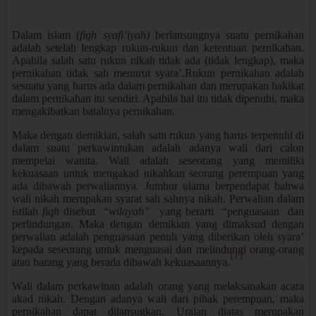
Dalam islam (
fiqh syafi’iyah)
berlansungnya suatu pernikahan
adalah setelah lengkap rukun-rukun dan ketentuan pernikahan.
Apabila salah satu rukun nikah tidak ada (tidak lengkap), maka
pernikahan tidak sah menurut syara’.Rukun pernikahan adalah
sesuatu yang harus ada dalam pernikahan dan merupakan hakikat
dalam pernikahan itu sendiri. Apabila hal itu tidak dipenuhi, maka
mengakibatkan batalnya pernikahan.
Maka dengan demikian, salah satu rukun yang harus terpenuhi di
dalam suatu perkawintukan adalah adanya wali dari calon
mempelai wanita. Wali adalah seseorang yang memiliki
kekuasaan untuk mengakad nikahkan seorang perempuan yang
ada dibawah perwaliannya. Jumhur ulama berpendapat bahwa
wali nikah merupakan syarat sah sahnya nikah. Perwalian dalam
istilah
fiqh
disebut “
wilayah”
yang berarti “penguasaan dan
perlindungan. Maka dengan demikian yang dimaksud dengan
perwalian adalah penguasaan penuh yang diberikan oleh syara’
kepada seseorang untuk menguasai dan melindungi orang-orang
[1]
atau barang yang berada dibawah kekuasaannya.
Wali dalam perkawinan adalah orang yang melaksanakan acara
akad nikah. Dengan adanya wali dari pihak perempuan, maka
pernikahan dapat dilansugkan. Uraian diatas merupakan