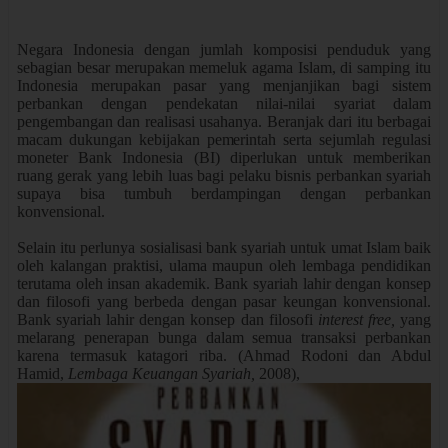
Negara Indonesia dengan jumlah ko
m
posisi penduduk yang
sebagian besar merupakan
m
e
m
eluk ag
a
m
a Isla
m
, di samping itu
Indonesia
m
erupakan pasar yang
m
enjanjikan bagi sistem
perbankan dengan pendekatan nilai-nilai syariat dalam
penge
m
bangan dan realisasi usahanya.
Beranjak dari itu berbagai
macam dukungan kebijakan pe
m
erintah serta sejumlah regulasi
moneter Bank Indonesia
(BI)
diperlukan untuk
m
emberikan
ruang gerak yang lebih luas bagi pelaku bisnis perbankan syariah
supaya bisa tu
m
buh berda
m
pingan dengan perbankan
konvensional.
Selain itu perlunya sosialisasi bank syariah untuk u
m
at Islam baik
oleh kalangan praktisi, ula
m
a
m
aupun ol
e
h le
m
baga pendidikan
teruta
m
a oleh insan akade
m
ik.
Bank syari
a
h lahir dengan konsep
dan filosofi yang berbeda dengan pasar keungan konvensional.
Bank syariah lahir dengan konsep dan filosofi
interest free,
yang
melarang penerapan bunga dalam semua transaksi perbankan
karena termasuk katagori riba. (Ahmad Rodoni dan Abdul
Hamid,
Lembaga Keuangan Syariah,
2008),