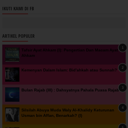
IKUTI KAMI DI FB
ARTIKEL POPULER
Tafsir Ayat Ahkam (I): Pengertian Dan Macam Ayat
Ahkam
Kemenyan Dalam Islam: Bid'ahkah atau Sunnah?
Bulan Rajab (III) : Dahsyatnya Pahala Puasa Rajab
Silsilah Abuya Muda Waly Al-Khalidy Keturunan
Usman bin Affan, Benarkah? (I)