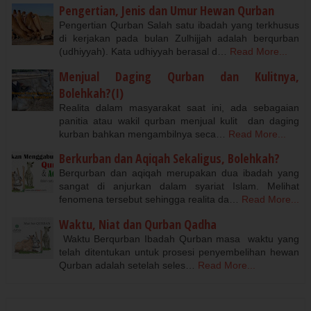
Pengertian, Jenis dan Umur Hewan Qurban
Pengertian Qurban Salah satu ibadah yang terkhusus
di kerjakan pada bulan Zulhijjah adalah berqurban
(udhiyyah). Kata udhiyyah berasal d…
Read More...
Menjual Daging Qurban dan Kulitnya,
Bolehkah?(I)
Realita dalam masyarakat saat ini, ada sebagaian
panitia atau wakil qurban menjual kulit dan daging
kurban bahkan mengambilnya seca…
Read More...
Berkurban dan Aqiqah Sekaligus, Bolehkah?
Berqurban dan aqiqah merupakan dua ibadah yang
sangat di anjurkan dalam syariat Islam. Melihat
fenomena tersebut sehingga realita da…
Read More...
Waktu, Niat dan Qurban Qadha
Waktu Berqurban Ibadah Qurban masa waktu yang
telah ditentukan untuk prosesi penyembelihan hewan
Qurban adalah setelah seles…
Read More...