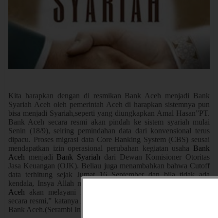
Kita harapkan dengan di resmikan Bank Aceh menjadi Bank
Syariah Aceh oleh pemerintah Aceh di harapkan sistemnya pun
bisa menjadi Syariah,seperti yang diungkapkan Amal Hasan”PT.
Bank Aceh secara resmi akan pindah ke sistem syariah mulai
Senin (18/9), seiring pemindahan data dari konvensional terus
dipacu.
Proses migrasi data Core Banking System (CBS) seusai
mendapatkan izin operasional perubahan kegiatan usaha
Bank
Aceh
menjadi
Bank Syariah
dari Dewan Komisioner Otoritas
Jasa Keuangan (OJK). Beliau juga menambahkan bahwa Cutoff
data terhitung sejak Jumat 16 September dan bila tidak ada
kendala, Insya Allah mulai Senin tanggal 19 September,
Bank
Aceh
akan melayani nasabah dengan sistem layanan syariah
secara resmi,” katanya Amal Hasan sebagai Corporate Secretary
Bank Aceh.(Serambi Indonesia, 18/9/2016).