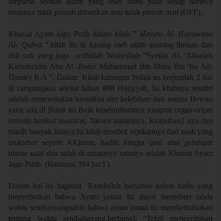
umpama sebuah alarm yang diset sama pada setiap harinya
tentunya tidak pernah dimatikan atau tidak pernah mati (OFF).
Khasiat Ayam Jago Putih dalam kitab "
Hayatu Al- Hayawanu
Al- Qubra ".
kitab itu di karang oleh salah seorang ilmuan dan
ahli sufi yang juga arifbillah Waliyullah "Syeikh Al- 'Allamah
Kamaluddin Abu Al -Baqo' Muhammad Bin Musa Bin 'Isa Ad-
Damiry R.A ",
Dalam Kitab karangan beliau itu berjumlah 2 Juz
di rampungksn sekitar tahun 808 Hijriyyah, Isi kitabnya sendiri
adalah menceritakan keunikan dan kelebihan dari semua Hewan
yang ada di Bumi ini Baik keseluruhannya maupun organ-organ
tertentu berikut manfa'at, Takwil mimpinya, Keajaiban2 nya dan
masih banyak laiinya.isi kitab tersebut rujukannya dari nash yang
muktabar seperti AlQuran, hadist hingga qaul atau pendapat
ulama salaf dan salah di antaranya satunya adalah Khasiat Ayam
Jago Putih (Halaman 394 juz I )
Dalam hal ini baginda Rasulullah bersabda dalam hadis yang
menyebutkan bahwa Ayam jantan itu dapat memeberi tanda
waktu sembahyangsahih bahwa ayam jantan itu memberitahukan
tentang waktu sembahayang,berbunyi: “
Telah menceritakan