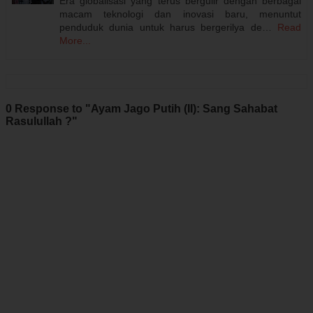
Era globalisasi yang terus bergulir dengan berbagai
macam teknologi dan inovasi baru, menuntut
penduduk dunia untuk harus bergerilya de…
Read
More...
0 Response to "Ayam Jago Putih (II): Sang Sahabat
Rasulullah ?"