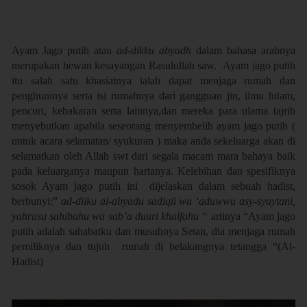
Ayam Jago putih atau
ad-dikku abyadh
dalam bahasa arabnya
merupakan hewan kesayangan Rasulullah saw. Ayam jago putih
itu salah satu khasiatnya ialah dapat menjaga rumah dan
penghuninya serta isi rumahnya dari gangguan jin, ilmu hitam,
pencuri, kebakaran serta lainnya,dan mereka para ulama tajrib
menyebutkan apabila seseorang menyembelih ayam jago putih (
untuk acara selamatan/ syukuran ) maka anda sekeluarga akan di
selamatkan oleh Allah swt dari segala macam mara bahaya baik
pada keluarganya maupun hartanya. Kelebihan dan spesifiknya
sosok Ayam jago putih ini dijelaskan dalam sebuah hadist,
berbunyi:”
ad-diiku al-abyadu sadiqii wa ‘aduwwu asy-syaytani,
yahrusu sahibahu wa sab’a duuri khalfahu “
artinya “Ayam jago
putih adalah sahabatku dan musuhnya Setan, dia menjaga rumah
pemiliknya dan tujuh rumah di belakangnya tetangga “(Al-
Hadist)