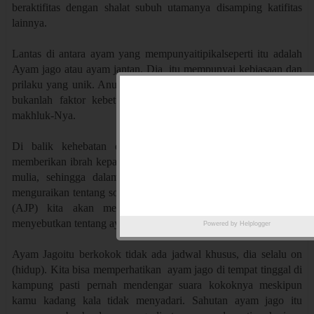
beraktifitas dengan shalat subuh utamanya disamping katifitas
lainnya.
Lantas di antara ayam yang mempunyaitipikalseperti itu adalah
Ayam jago atau ayam jantan. Dia itu mempunyai kebiasaan dan
prilaku yang unik. Anugerah Allah kepada sang unggas tersebut
bukanlah faktor kebetulan saja.tetapi ketetapan Allahterhadap
makhluk-Nya.
Di balik kehebatan dan kelebihan ayam jago ini Allah
memberikan ibrah kepada kita sesuatu yang sangat berharga dan
mulia, sehingga dalam Islam tidak sedikit hadist nabi yang
menguraikan tentang sosok Ayam Jago terlebih Ayam Jago Putih
(AJP) kita akan menjumpai banyak riwayat hadist yang
menyebutkan tentang ayam jantan itu.
Powered by
Helplogger
Ayam Jagoitu berkokok tidak ada jadwal khusus, dia selalu on
(hidup). Kita bisa memperhatikan ayam jago di tempat tinggal di
kampung pasti pernah mendengar suara kokoknya meskipun
kamu kadang kala tidak menyadari. Sahutan ayam jago itu