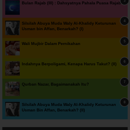
Bulan Rajab (III) : Dahsyatnya Pahala Puasa Rajab
Silsilah Abuya Muda Waly Al-Khalidy Keturunan
Usman bin Affan, Benarkah? (I)
Wali Mujbir Dalam Pernikahan
Indahnya Berpoligami, Kenapa Harus Takut? (II)
Qurban Nazar, Bagaimanakah Itu?
Silsilah Abuya Muda Waly Al-Khalidy Keturunan
Usman Bin Affan, Benarkah? (II)