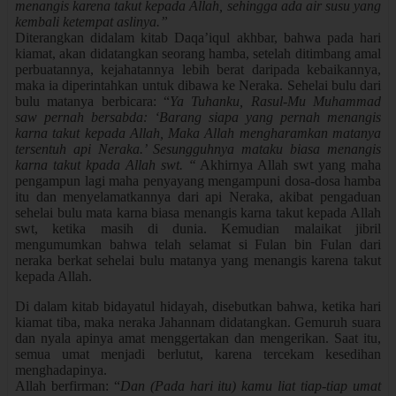
menangis karena takut kepada Allah, sehingga ada air susu yang
kembali ketempat aslinya.”
Diterangkan didalam kitab Daqa’iqul akhbar, bahwa pada hari
kiamat, akan didatangkan seorang hamba, setelah ditimbang amal
perbuatannya, kejahatannya lebih berat daripada kebaikannya,
maka ia diperintahkan untuk dibawa ke Neraka. Sehelai bulu dari
bulu matanya berbicara: “
Ya Tuhanku, Rasul-Mu Muhammad
saw pernah bersabda: ‘Barang siapa yang pernah menangis
karna takut kepada Allah, Maka Allah mengharamkan matanya
tersentuh api Neraka.’ Sesungguhnya mataku biasa menangis
karna takut kpada Allah swt. “
Akhirnya Allah swt yang maha
pengampun lagi maha penyayang mengampuni dosa-dosa hamba
itu dan menyelamatkannya dari api Neraka, akibat pengaduan
sehelai bulu mata karna biasa menangis karna takut kepada Allah
swt, ketika masih di dunia. Kemudian malaikat jibril
mengumumkan bahwa telah selamat si Fulan bin Fulan dari
neraka berkat sehelai bulu matanya yang menangis karena takut
kepada Allah.
Di dalam kitab bidayatul hidayah, disebutkan bahwa, ketika hari
kiamat tiba, maka neraka Jahannam didatangkan. Gemuruh suara
dan nyala apinya amat menggertakan dan mengerikan. Saat itu,
semua umat menjadi berlutut, karena tercekam kesedihan
menghadapinya.
Allah berfirman: “
Dan (Pada hari itu) kamu liat tiap-tiap umat