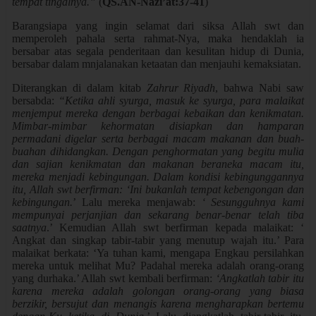
tempat tingalnya.”
(
QS.AN-Nazi’at:37-41
)
Barangsiapa yang ingin selamat dari siksa Allah swt dan
memperoleh pahala serta rahmat-Nya, maka hendaklah ia
bersabar atas segala penderitaan dan kesulitan hidup di Dunia,
bersabar dalam mnjalanakan ketaatan dan menjauhi kemaksiatan.
Diterangkan di dalam kitab
Zahrur Riyadh
, bahwa Nabi saw
bersabda:
“Ketika ahli syurga, masuk ke syurga, para malaikat
menjemput mereka dengan berbagai kebaikan dan kenikmatan.
Mimbar-mimbar kehormatan disiapkan dan hamparan
permadani digelar serta berbagai macam makanan dan buah-
buahan dihidangkan. Dengan penghormatan yang begitu mulia
dan sajian kenikmatan dan makanan beraneka macam itu,
mereka menjadi kebingungan. Dalam kondisi kebingunggannya
itu, Allah swt berfirman: ‘Ini bukanlah tempat kebengongan dan
kebingungan.
’ Lalu mereka menjawab:
‘ Sesungguhnya kami
mempunyai perjanjian dan sekarang benar-benar telah tiba
saatnya
.’ Kemudian Allah swt berfirman kepada malaikat: ‘
Angkat dan singkap tabir-tabir yang menutup wajah itu.’ Para
malaikat berkata: ‘Ya tuhan kami, mengapa Engkau persilahkan
mereka untuk melihat Mu? Padahal mereka adalah orang-orang
yang durhaka.’ Allah swt kembali berfirman:
‘Angkatlah tabir itu
karena mereka adalah golongan orang-orang yang biasa
berzikir, bersujut dan menangis karena mengharapkan bertemu