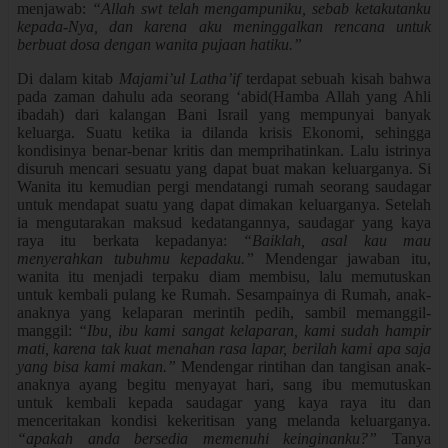
menjawab:
“Allah swt telah mengampuniku, sebab ketakutanku
kepada-Nya, dan karena aku meninggalkan rencana untuk
berbuat dosa dengan wanita pujaan hatiku.”
Di dalam kitab
Majami’ul Latha’if
terdapat sebuah kisah bahwa
pada zaman dahulu ada seorang ‘abid(Hamba Allah yang Ahli
ibadah) dari kalangan Bani Israil yang mempunyai banyak
keluarga. Suatu ketika ia dilanda krisis Ekonomi, sehingga
kondisinya benar-benar kritis dan memprihatinkan. Lalu istrinya
disuruh mencari sesuatu yang dapat buat makan keluarganya. Si
Wanita itu kemudian pergi mendatangi rumah seorang saudagar
untuk mendapat suatu yang dapat dimakan keluarganya. Setelah
ia mengutarakan maksud kedatangannya, saudagar yang kaya
raya itu berkata kepadanya:
“Baiklah, asal kau mau
menyerahkan tubuhmu kepadaku.”
Mendengar jawaban itu,
wanita itu menjadi terpaku diam membisu, lalu memutuskan
untuk kembali pulang ke Rumah. Sesampainya di Rumah, anak-
anaknya yang kelaparan merintih pedih, sambil memanggil-
manggil:
“Ibu, ibu kami sangat kelaparan, kami sudah hampir
mati, karena tak kuat menahan rasa lapar, berilah kami apa saja
yang bisa kami makan.”
Mendengar rintihan dan tangisan anak-
anaknya ayang begitu menyayat hari, sang ibu memutuskan
untuk kembali kepada saudagar yang kaya raya itu dan
menceritakan kondisi kekeritisan yang melanda keluarganya.
“apakah anda bersedia memenuhi keinginanku?”
Tanya