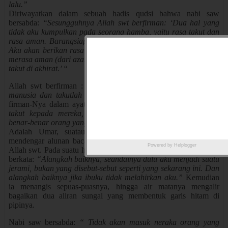
lalu.”
Diriwayatkan dalam sebuah hadis qudsi bahwa nabi saw
bersabda:
“Sesungguhnya Allah swt berfirman: ‘Dua hal yang
tidak aku kumpulkan pada seorang hamba, yaitu rasa takut dan
rasa aman. Barangsiapa yang takut kepada-Ku di dunia maka
Aku akan berikan rasa aman di Akhirat, dan barangsiapa yang
merasa aman (dari azab-Ku) didunia, maka akan kuberikan rasa
takut di akhirat.’ “
Allah swt berfirman :
“ Maka janganlah kamu takut kepada
manusia dan takutlah kepada-Ku.”
(QS. Al-Maidah:44),. Dan
firman-Nya dalam ayat yang lain:
“Karna itu janganlah kamu
takut kepada mereka, tetapi takutlah kepada-Ku, jika kamu
benar-benar orang yang beriman.”
(QS. Ali Imran:75)
Adalah Umar, suatau ketika ia jatuh pingsan, disaat dia
mendengar alunan bacaan ayat Al-Quran, karena takut kepada
Powered by
Helplogger
Allah swt. Pada suatu hari, ia juga pernah mengambil jerami, lalu
berkata:
“Alangkah baiknya, seandainya dulu aku menjadi suatu
jerami, bukan yang disebut-sebut seperti yang sekarang ini. Dan
alangkah baiknya jika ibuku tidak melahirkan aku.”
Kemudian
ia menangis sepuas-puasnya, hingga air matanya mengalir
bagaikan dua aliran sungai yang membentuk garis hitam di
pipinya.
Nabi saw bersabda:
“ Tidak akan masuk neraka orang yang