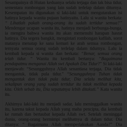
Sesampainya di Hutan keduanya selalu terjaga dan tak bisa tidur,
sementara rombongan yang lain sudah terlelap dalam diturnya.
Kesempatan itu digunakan si laki-laki untuk mengutarakan isi
hatinya kepada wanita pujaan hatinyaitu. Lalu si wanita berkata:
“ Lihatlah pakah orang-orang itu sudah tertidur semua?”
Mendengar ucapan wanita itu, hatinya menjadi berbunga-bunga,
ia mengira bahwa wanita itu akan memenuhi harapan hasrat
hatinya. Dia segera bangkit, mengintari rombongan kafilah, sorot
matanya menatap ke sana kemari ke arah semua rombongan,
ternyata semua orang sudah terlelap dalam tidurnya. Lalu ia
kembali kepada si wanita dan berkata:
“Benar, semua orang
telah tidur. “
Wanita itu kembali bertanya:
“Bagaimana
pendapatmu menganai Allah swt Apakah Dia Tidur
?” Si laki-laki
menjawab: “Sesungguhnya Allah senantiasa terjaga, Dia tidak
mengantuk, tidak pula tidur." “
Sesungguhnya Tuhan tidak
mengantuk dan tidak pula tidur, Dia selalu melihat kita,
sekalipun orang yang sudah tertidur itu tidak melihat kepada
kita. Oleh sebab itu, Dia sepatutnya lebih ditakuti.”
Kata wanita
itu.
Akhirnya laki-laki itu menjadi sadar, lalu meninggalkan wanita
itu, karena takut kepada Allah yang maha pencipta, dia kembali
ke rumah dan bertaubat kepada Allah swt. Setelah meninggal
dunia, orang-orang bermimpi melihatnya di dalam tidur. Dia
ditanya: “ Bagaimana Allah memperlakukan Aanda?” Dia