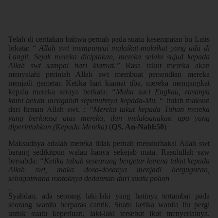
Telah di ceritakan bahwa pernah pada suatu kesempatan bu Laits
brkata: “
Allah swt mempunyai malaikat-malaikat yang ada di
Langit. Sejak mereka diciptakan, mereka selalu sujud kepada
Allah swt sampai hari kiamat.”
Rasa takut mereka akan
menyalahi perintah Allah swt membuat persendian mereka
menjadi gemetar. Ketika hari kiamat tiba, mereka mengangkat
kepala mereka seraya berkata:
“Maha suci Engkau, rasanya
kami belum mengabdi sepenuhnya kepada-Mu.
“ Itulah maksud
dari firman Allah swt. :
“Mereka takut kepada Tuhan mereka
yang berkuasa atas mereka, dan melaksanakan apa yang
diperintahkan (Kepada Mereka)
(
QS. An-Nahl:50
)
Maksudnya adalah mereka tidak pernah mendurhakai Allah swt
barang sedikitpun walau hanya sekejab mata. Rasulullah saw
bersabda:
“Ketika tubuh seseorang bergetar karena takut kepada
Allah swt, maka dosa-dosanya menjadi berguguran,
sebagaimana rontoknya dedaunan dari suatu pohon
.
Syahdan, ada seorang laki-laki yang hatinya tertambat pada
seorang wanita berparas cantik. Suatu ketika wanita itu pergi
untuk suatu keperluan, laki-laki tersebut ikut menyertainya.