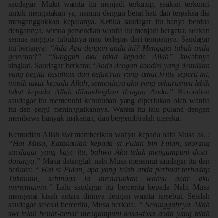
saudagar. Mulut wanita itu menjadi terkatup, seakan terkunci
untuk mengatakan ya, namun dengan berat hati dan terpaksa dia
menganggukkan kepalanya. Ketika saudagar itu hanya berdua
dengannya, semua persendian wanita itu menjadi bergetar, seakan
semua anggota tubuhnya mau terlepas dari tempatnya. Saudagar
itu bertanya:
“Ada Apa dengan anda ini? Mengapa tubuh anda
gemetar?” “Sungguh aku takut kepada Allah”
Jawabnya
singkat. Saudagar berkata: “
Anda dengan kondisi yang demikian
yang begitu kesulitan dan kefakiran yang amat kritis seperti ini,
masih takut kepada Allah, semestinya aku yang seharusnya lebih
takut kepada Allah dibandingkan dengan Anda.”
Kemudian
saudagar itu memenuhi kebutuhan yang diperlukan oleh wanita
itu dan pergi meninggalkannya. Wanita itu lalu puland dengan
membawa banyak makanan, dan bergembiralah mereka.
Kemudian Allah swt memberikan wahyu kepada nabi Musa as. :
“Hai Musa, Katakanlah kepada si Fulan bin Fulan, seorang
saudagar yang kaya itu, bahwa Aku telah mengampuni dosa-
dosanya.”
Maka datanglah nabi Musa menemui saudagar itu dan
berkata: “
Hai si Fulan, apa yang telah anda perbuat terhadap
Tuhanmu, sehingga ia menurunkan wahyu agar aku
menemuimu.”
Lalu saudagar itu bercerita kepada Nabi Musa
mengenai kisah antara dirinya dengan wanita tersebut. Setelah
saudagar selesai bercerita, Musa berkata:
“ Sesungguhnya Allah
swt telah benar-benar mengampuni dosa-dosa anda yang telah