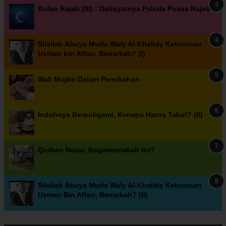
Bulan Rajab (III) : Dahsyatnya Pahala Puasa Rajab
Silsilah Abuya Muda Waly Al-Khalidy Keturunan
Usman bin Affan, Benarkah? (I)
Wali Mujbir Dalam Pernikahan
Indahnya Berpoligami, Kenapa Harus Takut? (II)
Qurban Nazar, Bagaimanakah Itu?
Silsilah Abuya Muda Waly Al-Khalidy Keturunan
Usman Bin Affan, Benarkah? (II)