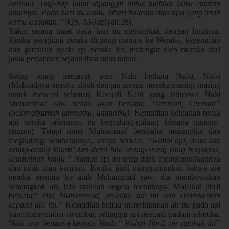
berlutut. Tiap-tiap umat dipanggil untuk melihat buku catatan
amalnya. Pada hari itu kamu diberi balasan atas apa yang telah
kamu kerjakan.”
(QS. Al-Jatsiyah:28).
Yakni semua umat pada hari itu merangkak dengan lututnya.
Ketika penghuni neraka digiring menuju ke Neraka, kegeraman
dan gemuruh nyala api neraka itu, terdengar oleh mereka dari
jarak perjalanan sejauh lima ratus tahun.
Setiap orang termasuk para Nabi berkata Nafsi, Nafsi
(Maksudnya mereka sibuk dengan urusan mereka masing-masing
untuk mencari selamat) Kecuali Nabi yang istimewa Nabi
Muhammad saw beliau akan berkata:
“Ummati, Ummati”
(Selamatkanlah ummatku, ummatku).
Kemudian keluarlah nyala
api neraka jahannam itu bergulung-gulung laksana gunung-
gunung. Tetapi umat Muhammad berusaha menangkis dan
meghalangi sembarannya, seraya berkata:
“wahai api, demi hak
orang-orang khusu’ dan demi hak orang-orang yang berpuasa,
kembalilah kamu.”
Namun api itu tetap tidak memperdulikannya
dan tidak mau kembali. Ketika jibril mengumumkan bahwa api
nereka menuju ke arah Muhammad saw, dia membawakan
semangkok air, lalu rasullah segera meraihnya. Malaikat jibril
berkata:”
Hai Muhammad, ambilah air ini dan siramkanlah
kepada api itu.”
Kemudian beliau menyiramkan air itu pada api
yang menyembar-nyembar, sehingga api menjadi padam seketika.
Nabi saw bertanya kepada Jibril: “
Wahai Jibril, air apakah ini”