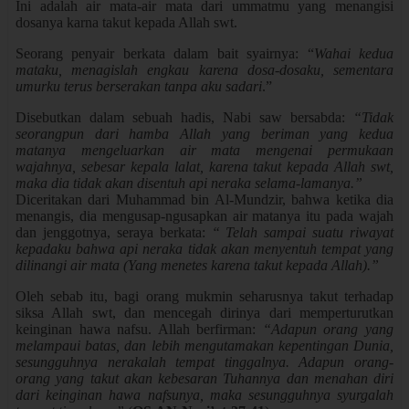
Ini adalah air mata-air mata dari ummatmu yang menangisi
dosanya karna takut kepada Allah swt.
Seorang penyair berkata dalam bait syairnya: “
Wahai kedua
mataku, menagislah engkau karena dosa-dosaku, sementara
umurku terus berserakan tanpa aku sadari
.”
Disebutkan dalam sebuah hadis, Nabi saw bersabda:
“Tidak
seorangpun dari hamba Allah yang beriman yang kedua
matanya mengeluarkan air mata mengenai permukaan
wajahnya, sebesar kepala lalat, karena takut kepada Allah swt,
maka dia tidak akan disentuh api neraka selama-lamanya.”
Diceritakan dari Muhammad bin Al-Mundzir, bahwa ketika dia
menangis, dia mengusap-ngusapkan air matanya itu pada wajah
dan jenggotnya, seraya berkata:
“ Telah sampai suatu riwayat
kepadaku bahwa api neraka tidak akan menyentuh tempat yang
dilinangi air mata (Yang menetes karena takut kepada Allah).”
Oleh sebab itu, bagi orang mukmin seharusnya takut terhadap
siksa Allah swt, dan mencegah dirinya dari memperturutkan
keinginan hawa nafsu. Allah berfirman:
“Adapun orang yang
melampaui batas, dan lebih mengutamakan kepentingan Dunia,
sesungguhnya nerakalah tempat tinggalnya. Adapun orang-
orang yang takut akan kebesaran Tuhannya dan menahan diri
dari keinginan hawa nafsunya, maka sesungguhnya syurgalah