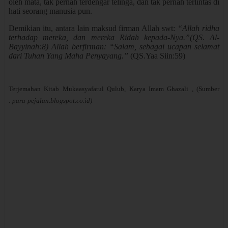
oleh mata, tak pernah terdengar telinga, dan tak pernah terlintas di
hati seorang manusia pun.
Demikian itu, antara lain maksud firman Allah swt:
“Allah ridha
terhadap mereka, dan mereka Ridah kepada-Nya.”(QS. Al-
Bayyinah:8) Allah berfirman: “Salam, sebagai ucapan selamat
dari Tuhan Yang Maha Penyayang.”
(QS.Yaa Siin:59)
Terjemahan Kitab Mukaasyafatul Qulub, Karya Imam Ghazali , (Sumber
:
para-pejalan.blogspot.co.id)