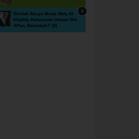
Silsilah Abuya Muda Waly Al-
Khalidy Keturunan Usman Bin
Affan, Benarkah? (II)