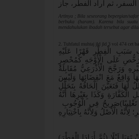
لسفر، ثم أراد الفطر، جاز
Artinya ; Bila seseorang bepergian/safar
berbuka (haram). Karena bila suat
mendahulukan ibadah tersebut agar dila
2. Tuhfatul muhtaj jld jld 3 vol 474 cet ba
 سَبَبِ الْفِطْرِ قَهْرًا عَلَيْهِ
َرَخُّصِ عَلَى الْأَوْجَهِ كَمُحْصِرٍ
يْرِهِ وَرَجَّحَ الْأَذْرَعِيُّ مُقَابِلَهُ
ُلَهَا وَاقِعٌ مَعَ انْقِضَائِهَا وَلَيْسَ
ٌ لَهَا فَتَعَيَّنَ إلْحَاقُهُ بِتَحَلُّلِ
كَفَّارَةِ وَكَذَا بِغَيْرِهَا أَنَّهُ
صَرِيحٌ فِي الْوُجُوبِ
(
غْلِيبًا
؛ لِأَنَّهُ الْأَصْلُ وَلِأَنَّهُ بِاخْتِيَارِهِ
(
َوَيَا لَيْلًا (ثُمَّ أَرَادَا الْفِطْرَ