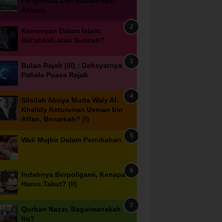
Pengertian Dan Macam Ayat
Ahkam
Kemenyan Dalam Islam:
Bid'ahkah atau Sunnah?
Bulan Rajab (III) : Dahsyatnya
Pahala Puasa Rajab
Silsilah Abuya Muda Waly Al-
Khalidy Keturunan Usman bin
Affan, Benarkah? (I)
Wali Mujbir Dalam Pernikahan
Indahnya Berpoligami, Kenapa
Harus Takut? (II)
Qurban Nazar, Bagaimanakah
Itu?