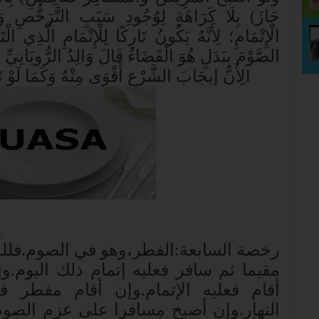
جَازَ) بِلَا كَرَاهَةٍ لِوُجُودِ سَبَبِ التَّرَخُّصِ وَإِنّ
الْإِتْمَامِ؛ لِأَنَّهُ يَكُونُ تَارِكًا لِلْإِتْمَامِ الَّذِي ال
الصَّوْمَ بِبَدَلٍ هُوَ الْقَضَاءُ قَالَ وَالِدُ الرُّويَانِيِّ وَ
لِأَنَّ إيجَابَ الشَّرْعِ أَقْوَى مِنْهُ وَكَمَا لَوْ نَ
l
:
رخصة السابعة:الفطر،وهو في الصوم.فللمس
مقيما ثم سافر فعليه إتمام ذلك اليوم.و
أقام فعليه الإتمام.وإن أقام مفطر ف
النهار.وإن أصبح مسافرا على عزم الصوم