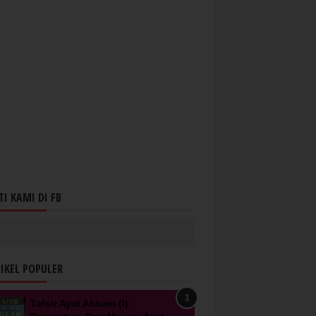
TI KAMI DI FB
IKEL POPULER
Tafsir Ayat Ahkam (I):