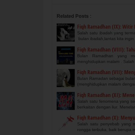
Related Posts :
Fiqh Ramadhan (IX): Witir
Salah satu ibadah yang terma
bulan ibadah,lantas kita ing
Fiqh Ramadhan (VIII): Tah
Bulan Ramadhan yang mul
menghidupkan malam . Salah s
Fiqh Ramadhan (VII): Men
Bulan Ramadan sebagai bulan
(menghidupkan malam dengan 
Fiqh Ramadhan (XI): Menel
Salah satu fenomena yang se
berkaitan dengan liur. Menel
Fiqh Ramadhan (X): Menyu
Salah satu penyebab yang 
rongga terbuka, baik berupa