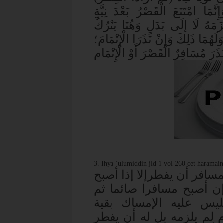
َمَا امْتَنَعَ الْقَصْرُ بَعْدَ نِيَّةِ
ْتَزَمَهُ لَا إلَى بَدَلٍ وَهُنَا يَتْرُكُ
لَهُمَا ذَلِكَ وَإِنْ نَذَرَا الْإِتْمَامَ؛
ذَرَ مُسَافِرٌ الْقَصْرَ أَوْ الْإِتْمَام
3. Ihya ‘ulumiddin jld 1 vol 260 cet haramain
افر أن يفطرإلا إذا أصبح
إن أصبح مسافرا صائما ثم
ليس عليه الإمساك بقية
 لم يلزمه بل له أن يفطر