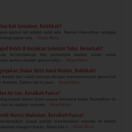
 Dua Kali Semalam, Bolehkah?
suk qiamul lail adalah salat witir. Namun Ramadhan sebagai
in mengerjakan sha…
Read More...
ajud Boleh di Kerjakan Sebelum Tidur, Benarkah?
ia ini,hendaknya kita perbanyak ibadah sunat untuk
atu iantara ibadah qiamul lail(m…
Read More...
gerjakan Shalat Witir Awal Malam, Bolehkah?
 ibadah dan salah satunya dengan memperbanyak qiamul lail
ibadah). Dalam hal ini para…
Read More...
an Air Liur, Batalkah Puasa?
ring terjadi dalam bulan puasa termasuk bulan Ramadhan ini
an liur itu apakah menyeb…
Read More...
ntik Nutrisi Makanan, Batalkah Puasa?
membatalkan puasa adalah memasukkan sesuatu ke dalam
 makanan maupun bukan. Maka bila s…
Read More...