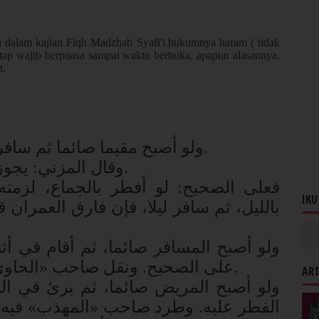
 dalam kajian Fiqh Madzhab Syafi'i.hukumnya haram ( tidak
tetap wajib berpuasa sampai waktu berbuka, apapun alasannya.
t.
ولو أصبح مقيما صائما ثم سافر
.
وقال المزني: يجوز
.
فعلى الصحيح: لو أفطر بالجماع، لزمته 
IKU
بالليل، ثم سافر ليلا، فإن فارق العمران ،
ولو أصبح المسافر صائما، ثم أقام في أثنا
على الصحيح. ونقل صاحب «الحاوي»
.
ART
ولو أصبح المريض صائما، ثم برئ في الن
الفطر عليه. وطرد صاحب «المهذب» فيه ال