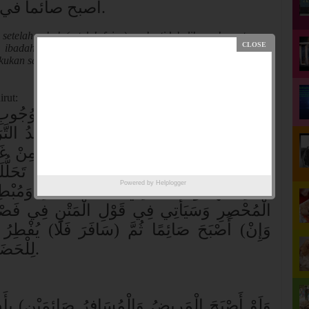
أصبح صائما في ا
.
 setelah subuh (setelah fajar), maka tidak dibenarkan atasnya
u ibadah berkumpul dalam hadir dan safar, maka kami
kukan secara aturan hadir.
irut:
وَلَوْ أَصْبَحَ صَائِمًا فَمَرِضَ أَفْطَرَ) لِوُجُوبِ
وَيُشْتَرَطُ فِي حِلِّ الْفِطْرِ بِالْعُذْرِ قَصْدُ التّ
يُرِيدُ التَّحَلُّلَ وَلِيَتَمَيَّزَ الْفِطْرُ الْمُبَاحُ مِنْ غَ
كَتَحَلُّلِ الصَّلَاةِ وَفِيهِ نَظَرٌ وَيُفَرَّقُ بِأَنَّ تَحَلّ
Powered by
Helplogger
مُبْطِلًا لَهَا وَمَا هُنَا فِي أَثْنَاءِ الْعِبَادَةِ وَمُبْطِل
الْمُحْصِرِ وَسَيَأْتِي فِي قَوْلِ الْمَتْنِ فِي فَصْلِ الْ
وَإِنْ) أَصْبَحَ صَائِمًا ثُمَّ (سَافَرَ فَلَا) يُفْطِرُ تَ
لِلْحَضَرِ
.
وَلَوْ أَصْبَحَ الْمَرِيضُ وَالْمُسَافِرُ صَائِمَيْنِ) بِأَنْ ن