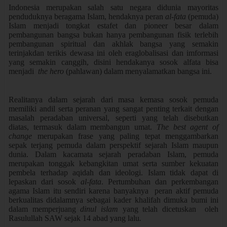
Indonesia merupakan salah satu negara didunia mayoritas
penduduknya beragama Islam, hendaknya peran
al-fata
(pemuda)
Islam menjadi tongkat estafet dan pioneer besar dalam
pembangunan bangsa bukan hanya pembangunan fisik terlebih
pembangunan spiritual dan akhlak bangsa yang semakin
terinjakdan terikis dewasa ini oleh eraglobalisasi dan imformasi
yang semakin canggih, disini hendakanya sosok alfata bisa
menjadi
the hero
(pahlawan) dalam menyalamatkan bangsa ini.
Realitanya dalam sejarah dari masa kemasa sosok pemuda
memiliki andil serta peranan yang sangat penting terkait dengan
masalah peradaban universal, seperti yang telah disebutkan
diatas, termasuk dalam membangun umat.
The best agent of
change
merupakan frase yang paling tepat menggambarkan
sepak terjang pemuda dalam perspektif sejarah Islam maupun
dunia. Dalam kacamata sejarah peradaban Islam, pemuda
merupakan tonggak kebangkitan umat serta sumber kekuatan
pembela terhadap aqidah dan ideologi. Islam tidak dapat di
lepaskan dari sosok
al-fata
. Pertumbuhan dan perkembangan
agama Islam itu sendiri karena banyaknya peran aktif pemuda
berkualitas didalamnya sebagai kader khalifah dimuka bumi ini
dalam memperjuang
dinul islam
yang telah dicetuskan oleh
Rasulullah SAW sejak 14 abad yang lalu
.