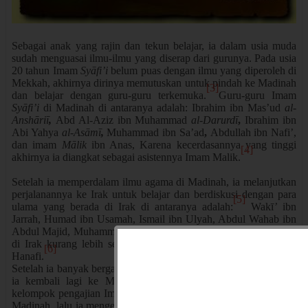
Sebagai anak yang rajin dan tekun belajar, ia dalam usia muda
sudah menguasai ilmu-ilmu yang diserap dari gurunya. Pada usia
20 tahun Imam
Syāfi’i
belum puas dengan ilmu yang diperoleh di
Mekkah, akhirnya dirinya memutuskan untuk pindah ke Madinah
[3]
dan belajar dengan guru-guru terkemuka.
Guru-guru Imam
Syāfi’i
di Madinah di antaranya adalah: Ibrahim ibn Mas’ud
al-
Anshāriī
,
Abd Al-Aziz ibn Muhammad
al-Darurdī
,
Ibrahim ibn
Abi Yahya
al-Asāmī
,
Muhammad ibn Sa’ad
,
Abdullah ibn Nafi’,
dan imam
Mālik
ibn Anas, Karena kecerdasannya yang tinggi
[4]
akhirnya ia diangkat sebagai asistennya Imam Malik.
Setelah ia memperdalam ilmu agama di Madinah, ia melanjutkan
perjalanannya ke Irak untuk belajar dan berdiskusi dengan para
[5]
ulama yang berada di Irak di antaranya adalah:
Wakī
’
ibn
Jarrah, Humad ibn Usamah, Ismail ibn Ulyah, Abdul Wahab ibn
Abdul Majid, Muhammad ibn Hasan, Qadhi ibn Yusuf. Ia berada
di Irak kurang lebih selama dua tahun untuk mempelajari
fiqh
[6]
Hanafi.
Setelah ia banyak bergaul dan berdiskusi dengan para ulama, lalu
ia kembali lagi ke Madinah dan bergabung kembali dengan
kelompok pengajian Imam Malik selama lima tahun ia tinggal di
Madinah, lalu ia mengembara ke negeri Yaman dan di kota itu ia