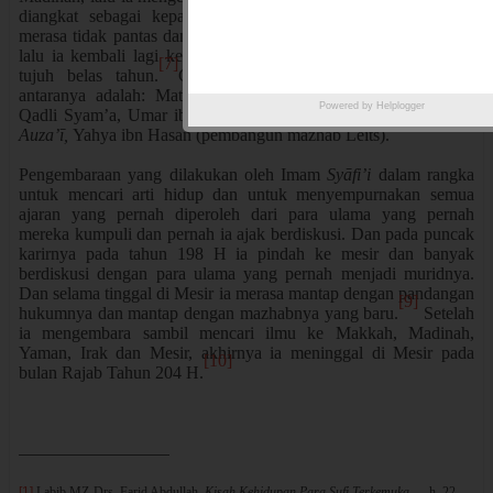
diangkat sebagai kepala pemerintahan di Najran. Karena ia
merasa tidak pantas dan tidak cocok menduduki jabatan tersebut
lalu ia kembali lagi ke Mekkah dan tinggal di Mekkah selama
[7]
tujuh belas tahun.
Guru-guru Imam
Syāfi’i
di Yaman di
antaranya adalah: Mathrar ibn Mazir, Hisyam ibn Abi Yusuf
Powered by
Helplogger
Qadli Syam’a, Umar ibn Abi Salamah (pembangun mazhab
al-
[8]
Auza’ī,
Yahya ibn Hasan (pembangun mazhab Leits).
Pengembaraan yang dilakukan oleh Imam
Syāfi’i
dalam rangka
untuk mencari arti hidup dan untuk menyempurnakan semua
ajaran yang pernah diperoleh dari para ulama yang pernah
mereka kumpuli dan pernah ia ajak berdiskusi. Dan pada puncak
karirnya pada tahun 198 H ia pindah ke mesir dan banyak
berdiskusi dengan para ulama yang pernah menjadi muridnya.
Dan selama tinggal di Mesir ia merasa mantap dengan pandangan
[9]
hukumnya dan mantap dengan mazhabnya yang baru.
Setelah
ia mengembara sambil mencari ilmu ke Makkah, Madinah,
Yaman, Irak dan Mesir, akhirnya ia meninggal di Mesir pada
[10]
bulan Rajab Tahun 204 H.
[1]
Labib MZ-Drs. Farid Abdullah,
Kisah Kehidupan Para Sufi Terkemuka
…, h. 22.