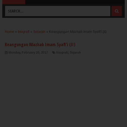
Home
»
biografi
»
Sejarah
»
Keangungan Mazhab Imam Syafi'i (II)
Keangungan Mazhab Imam Syafi'i (II)
Monday, February 20, 2017
biografi
,
Sejarah