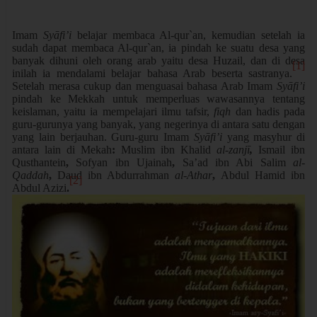
Imam
Syāfi’i
belajar membaca Al-qur`an, kemudian setelah ia
sudah dapat membaca Al-qur`an, ia pindah ke suatu desa yang
banyak dihuni oleh orang arab yaitu desa Huzail, dan di desa
[1]
inilah ia mendalami belajar bahasa Arab beserta sastranya.
Setelah merasa cukup dan menguasai bahasa Arab Imam
Syāfi’i
pindah ke Mekkah untuk memperluas wawasannya tentang
keislaman, yaitu ia mempelajari ilmu tafsir,
fiqh
dan hadis pada
guru-gurunya yang banyak, yang negerinya di antara satu dengan
yang lain berjauhan. Guru-guru Imam
Syāfi’i
yang masyhur di
antara lain di Mekah
:
Muslim ibn Khalid
al-zanjī
,
Ismail ibn
Qusthantein
,
Sofyan ibn Ujainah
,
Sa’ad ibn Abi Salim
al-
Qaddah
,
Daud ibn Abdurrahman
al-Athar
,
Abdul Hamid ibn
[2]
Abdul Azizi
.