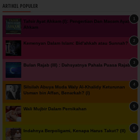
ARTIKEL POPULER
Tafsir Ayat Ahkam (I): Pengertian Dan Macam Ayat
Ahkam
Kemenyan Dalam Islam: Bid'ahkah atau Sunnah?
Bulan Rajab (III) : Dahsyatnya Pahala Puasa Rajab
Silsilah Abuya Muda Waly Al-Khalidy Keturunan
Usman bin Affan, Benarkah? (I)
Wali Mujbir Dalam Pernikahan
Indahnya Berpoligami, Kenapa Harus Takut? (II)