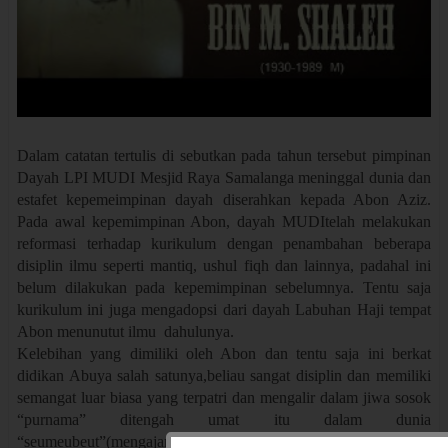
Dalam catatan tertulis di sebutkan pada tahun tersebut pimpinan
Dayah LPI MUDI Mesjid Raya Samalanga meninggal dunia dan
estafet kepemeimpinan dayah diserahkan kepada Abon Aziz.
Pada awal kepemimpinan Abon, dayah MUDItelah melakukan
reformasi terhadap kurikulum dengan penambahan beberapa
disiplin ilmu seperti mantiq, ushul fiqh dan lainnya, padahal ini
belum dilakukan pada kepemimpinan sebelumnya. Tentu saja
kurikulum ini juga mengadopsi dari dayah Labuhan Haji tempat
Abon menunutut ilmu dahulunya.
Kelebihan yang dimiliki oleh Abon dan tentu saja ini berkat
didikan Abuya salah satunya,beliau sangat disiplin dan memiliki
semangat luar biasa yang terpatri dan mengalir dalam jiwa sosok
“purnama” ditengah umat itu dalam dunia
“seumeubeut”(mengajar ilmu agama). Ini di buktikan walaupun