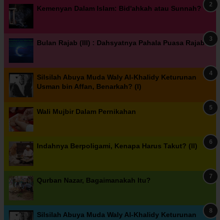
Kemenyan Dalam Islam: Bid'ahkah atau Sunnah?
Bulan Rajab (III) : Dahsyatnya Pahala Puasa Rajab
Silsilah Abuya Muda Waly Al-Khalidy Keturunan
Usman bin Affan, Benarkah? (I)
Wali Mujbir Dalam Pernikahan
Indahnya Berpoligami, Kenapa Harus Takut? (II)
Qurban Nazar, Bagaimanakah Itu?
Silsilah Abuya Muda Waly Al-Khalidy Keturunan