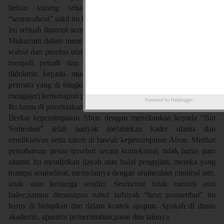
beliau kurang sehat namun saat berhadapan dengan
“seumeubeut” sakit itu hilang entah kemana perginya?
Ini sebuah ilustrasi semangat dan keseriusan serta antusiasnya al-
Mukarram dalam menempatkan dunia “Semebut” sebagai nomor
wahid dan proritas utama. Kesunguhan dan keseriusan Abon itu
menjadi petuah dan pusaka Abon yang ditanamakan dan
didoktrin kepada muridnya untuk tidak meninggalkan dua
permata yang di bingkai dengan “Buet-Seumeubeut”(belajar dan
mengajar) kemanapun pergi dan status apapun dalam masyarakat.
Powered by
Helplogger
Itu harus di prioritaskan dan dalam konteks apapun.
Berkat kepemimpinan Abon dengan menekankan kepada “But
Semeubut” telah banyak melahirkan kader ulama dan
cendikiawan serta tokoh di bawah kepemimpinan Abon. Melihat
pemahaman pesan tersebut secara kontekstual, tidak harus para
alumni itu mendirikan dayah atau balai pengajian, mereka yang
mampu seumebeut, memulainya dengan seumeubiet minimal istri,
anak atau keluarga sendiri. Seumebut tidak mestidi atas
balee,namun dimanapun ruhul tarbiyah “beut seumeubut” itu
harus di hidupkan dan dalam kontek apapun. Apakah di dunia
akademis, aparatur pemerintahan,pasar dan lainnya