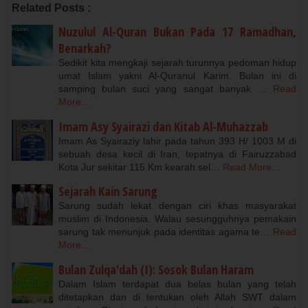
Related Posts :
Nuzulul Al-Quran Bukan Pada 17 Ramadhan,
Benarkah?
Sedikit kita mengkaji sejarah turunnya pedoman hidup
umat Islam yakni Al-Quranul Karim. Bulan ini di
samping bulan suci yang sangat banyak …
Read
More...
Imam Asy Syairazi dan Kitab Al-Muhazzab
Imam As Syairaziy lahir pada tahun 393 H/ 1003 M di
sebuah desa kecil di Iran, tepatnya di Fairuzzabad
Kota Jur sekitar 115 Km kearah sel…
Read More...
Sejarah Kain Sarung
Sarung sudah lekat dengan ciri khas masyarakat
muslim di Indonesia. Walau sesungguhnya pemakain
sarung tak menunjuk pada identitas agama te…
Read
More...
Bulan Zulqa'dah (I): Sosok Bulan Haram
Dalam Islam terdapat dua belas bulan yang telah
ditetapkan dan di tentukan oleh Allah SWT dalam