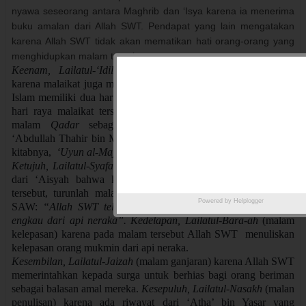
nyawa seseorang antara Maghrib dan ‘Isya karena ia menerima
buku amalan dari Allah SWT. Pendapat yang lain mengatakan
karena Allah SWT tidak akan mematikan hati orang-orang yang
menghidupkan malam tersebut.
Keenam, Lailatul-‘Idil-Malaikat
(malam hari raya malaikat)
karena malaikat juga memiliki dua malam hari raya seperti umat
Islam memiliki dua hari raya ;‘idul-fithri dan ‘idhul-adha. Kedua
hari raya malaikat tersebut adalah malam
nishfu
Sya’ban dan
malam
Qadar
sebagaimana telah disebutkan oleh Imam
‘Abdullah Thahir bin Muhammad bin Ahmad Al-Haddad dalam
kitabnya,
‘Uyun al-Majalis
.
Ketujuh, Lailatul-Syafa’ah
(malam syafaat) karena diriwayatkan
dari ‘Aisyah bahwa ketika Rasul SAW shalat pada malam
tersebut, turunlah malaikat Jibril dan berkata pada Rasulullah
Powered by
Helplogger
SAW:
“Allah SWT telah membebaskan setengah dari ummat
engkau dari api neraka”.
Kedelapan,
Lailatul-Bara-ah
(malam
kelepasan) karena pada malam tersebut Allah SWT menuliskan
kelepasan orang mukmin dari api neraka.
Kesembilan, Lailatul-Jaizah
(malam ganjaran) karena Allah SWT
memerintahkan kepada surga untuk berhias bagi orang beriman
sebagai balasan amal mereka.
Kesepuluh,
Lailatul-Nasakh
(malan
penulisan) karena ada riwayat dari ‘Atha’ bin Yasar yang