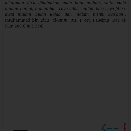
dikatakan do`a dikabulkan pada lima malam, yaitu pada
malam Jum`at, malam hari raya adha, malam hari raya fithri,
awal malam bulan Rajab dan malam nishfu Sya`ban”
.
(Muhammad bin Idris,
al-Umm
, Juz. I, cet. I (Beirut: Dar al-
Fikr, 2009) hal. 254)