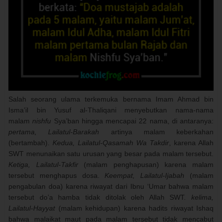
Salah seorang ulama terkemuka bernama Imam Ahmad bin
Isma’il bin Yusuf al-Thaliqani menyebutkan nama-nama
malam
nishfu
Sya’ban hingga mencapai 22 nama, di antaranya:
pertama, Lailatul-Barakah
artinya malam keberkahan
(bertambah).
Kedua,
Lailatul-Qasamah Wa Takdir
, karena Allah
SWT menunaikan satu urusan yang besar pada malam tersebut.
Ketiga,
Lailatul-Takfir
(malam penghapusan) karena malam
tersebut menghapus dosa.
Keempat,
Lailatul-Ijabah
(malam
pengabulan doa) karena riwayat dari Ibnu ‘Umar bahwa malam
tersebut do’a hamba tidak ditolak oleh Allah SWT.
kelima,
Lailatul-Hayyat
(malam kehidupan) karena hadits riwayat Ishaq
bahwa malaikat maut pada malam tersebut tidak mencabut