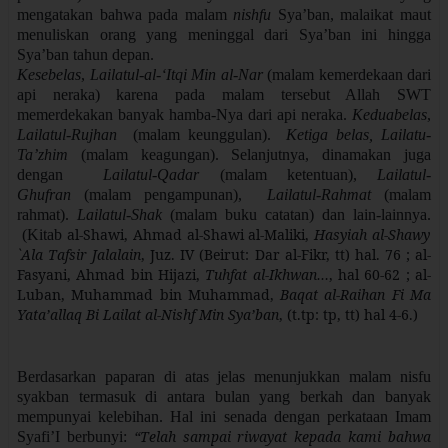
mengatakan bahwa pada malam
nishfu
Sya’ban, malaikat maut
menuliskan orang yang meninggal dari Sya’ban ini hingga
Sya’ban tahun depan.
Kesebelas
,
Lailatul-al-‘Itqi Min al-Nar
(malam kemerdekaan dari
api neraka) karena pada malam tersebut Allah SWT
memerdekakan banyak hamba-Nya dari api neraka.
Keduabelas
,
Lailatul-Rujhan
(malam keunggulan).
Ketiga belas,
Lailatu-
Ta’zhim
(malam keagungan).
Selanjutnya, dinamakan juga
dengan
Lailatul-Qadar
(malam ketentuan),
Lailatul-
Ghufran
(malam pengampunan),
Lailatul-Rahmat
(malam
rahmat).
Lailatul-Shak
(malam buku catatan) dan lain-lainnya.
al-Shawi, Ahmad al-Shawi al-Maliki,
Hasyiah al-Shawy
(Kitab
`Ala Tafsir Jalalain
, Juz. IV (Beirut: Dar al-Fikr, tt) hal. 76 ; al-
Fasyani, Ahmad bin Hijazi,
Tuhfat al-Ikhwan…
,
hal 60-62 ; al-
Luban, Muhammad bin Muhammad,
Baqat al-Raihan Fi Ma
Yata’allaq Bi Lailat al-Nishf Min Sya’ban
, (t.tp: tp, tt) hal 4-6.)
Berdasarkan paparan di atas jelas menunjukkan malam nisfu
syakban termasuk di antara bulan yang berkah dan banyak
mempunyai kelebihan. Hal ini senada dengan perkataan Imam
“Telah sampai riwayat kepada kami bahwa
Syafi’I berbunyi: