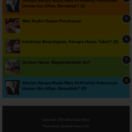
Silsilah Abuya Muda Waly Al-Khalidy Keturunan
Usman bin Affan, Benarkah? (I)
Wali Mujbir Dalam Pernikahan
Indahnya Berpoligami, Kenapa Harus Takut? (II)
Qurban Nazar, Bagaimanakah Itu?
Silsilah Abuya Muda Waly Al-Khalidy Keturunan
Usman Bin Affan, Benarkah? (II)
Copyright 2016
Dinul Islam News
Powered by
dinulislamnews.com