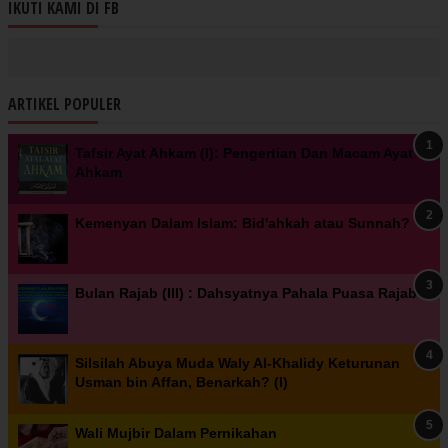
IKUTI KAMI DI FB
ARTIKEL POPULER
Tafsir Ayat Ahkam (I): Pengertian Dan Macam Ayat
Ahkam
Kemenyan Dalam Islam: Bid'ahkah atau Sunnah?
Bulan Rajab (III) : Dahsyatnya Pahala Puasa Rajab
Silsilah Abuya Muda Waly Al-Khalidy Keturunan
Usman bin Affan, Benarkah? (I)
Wali Mujbir Dalam Pernikahan