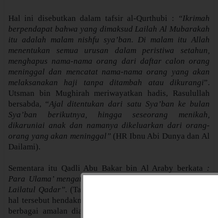
Hal ini disebutkan dalam tafsir al-Qurthubi :
“Ikrimah
berpendapat bahwa yang dimaksud Lailah Al Mubarakah
itu adalah malam nishfu sya’ban. Di malam itu Allah
menentukan semua urusan dalam peristiwa setahun,
menghapus nama-nama orang dari daftar calon orang
meninggal dan mencatat nama-nama orang yang akan
melaksanakan haji tanpa ditambah atau dikurangi
”.
Utsman bin Mughirah meriwayatkan hadis, Rasulullah
bersabda, “
Ajal ditentukan dari satu Sya’ban ke bulan
Sya’ban berikutnya, hingga seseorang menikah,
dikaruniai anak dan namanya dikeluarkan dari orang-
orang yang akan meninggal”
(HR Ibnu Abi Dunya dan Al
Dailami).
Sementara itu Qadli Abu Bakar bin Al Araby berkata
:
Para Ulama’ mengatakan bahwa malam tersebut adalah
Lailatul Qadar”.
(Tafsir al-Qurtúbi, XVI/85)” Menyikapi
hal tersebut hendaknya kita hiasi malam tersebut dengan
berbagai amalan diantaranya :Shalat sunat Shalat yang