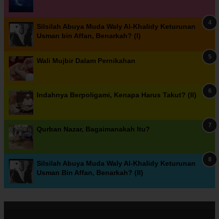
Silsilah Abuya Muda Waly Al-Khalidy Keturunan
Usman bin Affan, Benarkah? (I)
Wali Mujbir Dalam Pernikahan
Indahnya Berpoligami, Kenapa Harus Takut? (II)
Qurban Nazar, Bagaimanakah Itu?
Silsilah Abuya Muda Waly Al-Khalidy Keturunan
Usman Bin Affan, Benarkah? (II)