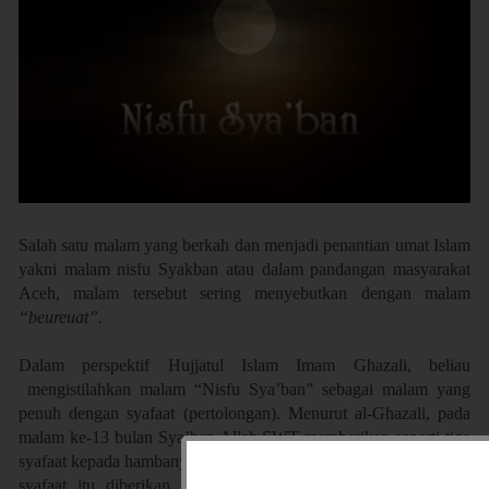
Salah satu malam yang berkah dan menjadi penantian umat Islam
yakni malam nisfu Syakban atau dalam pandangan masyarakat
Aceh, malam tersebut sering menyebutkan dengan malam
“beureuat”.
Dalam perspektif Hujjatul Islam Imam Ghazali, beliau
mengistilahkan malam “Nisfu Sya’ban” sebagai malam yang
penuh dengan syafaat (pertolongan). Menurut al-Ghazali, pada
malam ke-13 bulan Sya’ban Allah SWT memberikan seperti tiga
syafaat kepada hambanya. Sedangkan pada malam ke-14, seluruh
syafaat itu diberikan secara penuh. Dengan demikian, pada