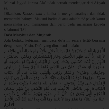
Mursal Jayyid karena Ala’ tidak pernah mendengar dari Aisyah
ra.
Dikatakan:
Khoosa bihi
, ketika ia mengkhianatinya dan tidak
memenuhi haknya. Maksud hadits di atas adalah: “Apakah kamu
menyangka aku menipumu dan pergi pada malammu kepada
selainmu?”[3].
Do’a Masyhur dan Mujarab
Ada berlaku kebiasaan membaca do’a ini secara tertib bersama
dengan surat Yasin. Do’a yang dimaksud adalah:
أَللَّهُمَّ يَاذَالْمَـنِّ وَلاَ يُمَنُّ عَلَيْهِ يَا ذَالْجَلاَلِ وَاْلإِكْـرَامِ يَا ذَالطَّوْلِ وَاْلإِنْعَامِ
لاَ إِلهَ إِلاَّ أَنْتَ ظَهْرَ اللاَّجِئِيْنَ وَجَارَ الْمُسْتَجِيْرِيْنَ وَمَأَمْنَ الْخَائِفِيْنَ .
أَللَّهُمَّ إِنْ كُنْتَ كَتَبْـتَنِي عِنْدَكَ (فِى أُمِّ الْكِتَابِ) شَقِيًّا أَوْ مَحْرُوْمًا أَوْ
مَطْرُوْدًا أَوْ مُقَـتَّرًا عَلَيَّ فِى الرِّزْقِ فَامْحُ اللَّهُمَّ بِفَضْلِكَ شَقَاوَتِي
وَحِرْمَانِي وَطَرْدِيْ وَإِقْتَـارِ رِزْقِي وَأَثْبِتْنِي عِنْدَكَ فِى أُمِّ الْكِتَابِ
سَعِيْدًا مَرْزُوْقًا مُوَفَّـقًا لِلْخَيْرَاتِ فَإِنَّكَ قُلْتَ وَقَوْلُكَ الْحَقُّ فِى كِتَابِكَ
الْمُنْـزَلِ عَلَى نَبِيِّكَ الْمُرْسَلِ : (( يَمْحُو الله مَا يَشَاءُ وَيُثْبِتُ وَعِنْدَهُ أُمُّ
الْكِتَابِ)) إِلَهِي بِالتَّجَلِّي اْلأَعْظَمِ فِى لَيْلَةِ النِّصْفِ مِنْ شَهْرِ شَعْبَانَ
الْمُكَرَّمِ الَّتِي يُفْرَقُ فِيْهَا كُلُّ أَمْـرٍ حَكِيْمٍ وَيُبْرَمُ أَسْأَلُكَ أَنْ تَكْشِفَ
عَـنَّا مِنَ الْبَلاَءِ مَا نَعْلَمُ وَمَا لاَ نَعْلَمُ وَمَا أَنْتَ بِهِ أَعْلَمُ إِنَّكَ أَنْتَ اْلأَعَـزُّ
اْلأَكْرَمُ