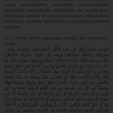
cahaya musyahadahMu, keelokanMu, kesempurnaanMu,
kecintaanMu, penjagaanMu, kekuasaanMu dan ilmuMu duhai
Dzat paling pengasih di antara para pengasih. Washallallahu
ta’aalaa ala sayyidinaa Muhammad wa alaa aalihii washahbihi
wasallim.
Do’a tersebut adalah yang paling minimal, dan sempurnanya
adalah:
إِلـهِـيْ تَعَرَّضَ إِلَيْكَ فِى هَذِهِ اللَّيْلَةِ الْمُتَعَرِّضُوْنَ وَقَصَدَكَ وَأَمَلَ
مَعْرُوْفَكَ وَفَضْلَكَ الطَّالِبُوْنَ وَرَغِبَ إِلَى جُوْدِكَ وَكَرَمِكَ الرَّاغِبُوْنَ
وَلَكَ فِى هَذِهِ اللَّيْلَةِ نَفَحَاتٌ وَعَطَايَا وَجَوَائِزُ وَمَوَاهِبُ وَهِبَاتٌ تَمُنُّ بِهَا
عَلَى مَنْ تَشَاءُ مِنْ عِبَادِكَ وَتَخُصُّ بِهَا مَنْ أَحْبَبْـتَهُ مِنْ خَلْقِكَ وَتَمْنَعُ
وَتَحْرُمُ مَنْ لَمْ تَسْبَقْ لَهُ الْعِنَايَةُ مِنْكَ فَأَسْأَلُكَ يَا ألله بِأَحَبِّ اْلأَسْمَاءِ
إِلَيْكَ وَأَكْرَمِ اْلأَنْبِيَاءِ عَلَيْكَ أَنْ تَجْعَلَنِي مِمَّنْ سَبَقَتْ لَهُ مِنْكَ الْعِنَايَةُ
وَاجْعَلْنِي مِنْ أَوْفَرِ عِبَادِكَ وَأَجْزَلِ خَلْقِكَ حَظًّا وَنَصِيْبًا وَقِسْمًا وَهِبَّةُ
وَعَطِيَّةً فِى كُلِّ خَيْرٍ تَقْسِمُهُ فِى هَذِهِ اللَّيْلَةِ أَوْ فِيْمَا بَعْدَهَا مِنْ نُوْرٍ
تَهْدِي بِهِ أَوْ رَحْمَةٍ تَنْشُرُهَا أَوْ رِزْقٍ تَبْسُطُهُ أَوْ ضُـٍّر تَكْشِفُهُ أَوْ ذَنْبٍ
تَغْفِرُهُ أَوْ شِدَّةٍ تَدْفَعُهَا أَوْ فِتْنَةٍ تَصْرِفُهَا أَوْ بَلاَءٍ تَرْفَعُهُ أَوْ مُعَافَاةٍ تَمُنُّ
بِهَا أَوْ عَدُوٍّ تَكْفِيْهِ فَاكْفِنِي كُلَّ شَـرٍّ وَوَفِّقْنِي اللَّهُمَّ لِمَكَارِمِ اْلأَخْلاَقِ
وَارْزُقْنِي الْعَافِيَةً وَالْبَرَكَةَ وَالسَّعَةَ فِى اْلأَرْزَاقِ وَسَلِّمْنِي مِنَ الرِّجْزِ