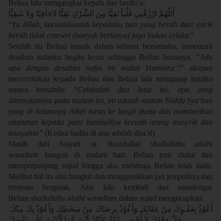
Beliau lalu mengangkat kepala dan berdo’a:
أَللَّهُمَّ ارْزُقْنِي قَلْباً نَقِيًّا مِنَ الشِّرْكِ نَقِيًّا لاَحَافِيًا وَلاَ شَقِيًّا
“
Ya Allah, karuniakanlah kepadaku hati yang bersih dari syirik
bersih tidak cerewet (banyak bertanya) juga bukan celaka”
Setelah itu Beliau masuk dalam selimut bersamaku, sementara
desahan nafasku begitu keras sehingga Beliau bertanya,
“Ada
apa dengan desahan nafas ini wahai Humaira’?
” akupun
menceritakan kepada Beliau dan Beliau lalu mengusap lututku
seraya bersabda: “
Celakalah dua lutut ini, apa yang
ditemukannya pada malam ini, ini adalah malam Nishfu Sya’ban
yang di dalamnya Allah turun ke langit dunia dan memberikan
ampunan kepada para hambaNya kecuali orang musyrik dan
musyahin”
(Kedua hadits di atas adalah dha’if)
Masih dari Aisyah ra. Rasulullah
shallallahu alaihi
wasallam
bangun di malam hari. Beliau pun shalat dan
memperpanjang sujud hingga aku menduga Beliau telah tiada.
Melihat hal itu aku bangkit dan menggerakkan jari jempolnya dan
ternyata bergerak. Aku lalu kembali dan mendengar
Beliau
shallallahu alaihi wasallam
dalam sujud mengucapkan:
أَعُوْذُ بِعَفْـوِكَ مِنْ عِقَابِكَ وَأَعُوْذُ بِرِضَاكَ مِنْ سَخَطِكَ وَأَعُوْذُ بِكَ مِنْكَ
جَلَّ وَجْهُكَ لاَ أُحْصِي ثَنَاءً عَلَيْكَ أَنْتَ كَمَا أَثْنَيْتَ عَلَى نَفْسِكَ