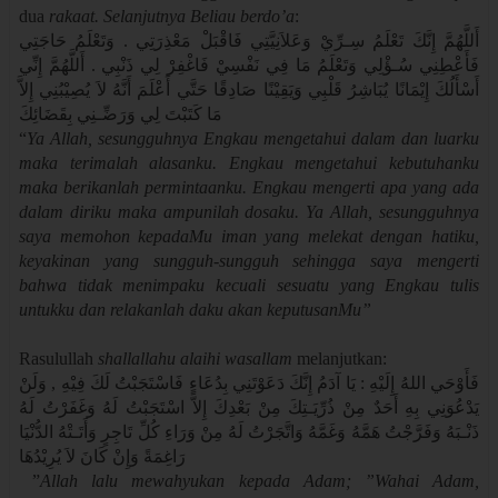
dua
rakaat. Selanjutnya Beliau berdo’a
:
أَللَّهُمَّ إِنَّكَ تَعْلَمُ سِـرِّيْ وَعَلاَنِيَّتِي فَاقْبَلْ مَعْذِرَتِي . وَتَعْلَمُ حَاجَتِي
فَأَعْطِنِي سُـؤْلِي وَتَعْلَمُ مَا فِي نَفْسِيْ فَاغْفِرْ لِي ذَنْبِي . أَللَّهُمَّ إِنِّي
أَسْأَلُكَ إِيْمَانًا يُبَاشِرُ قَلْبِي وَيَقِيْنًا صَادِقًا حَتَّي أَعْلَمَ أَنَّهُ لاَ يُصِيْبُنِي إِلاَّ
مَا كَتَبْتَ لِي وَرَضِّـنِي بِقَضَائِكَ
“
Ya Allah, sesungguhnya Engkau mengetahui dalam dan luarku
maka terimalah alasanku. Engkau mengetahui kebutuhanku
maka berikanlah permintaanku. Engkau mengerti apa yang ada
dalam diriku maka ampunilah dosaku. Ya Allah, sesungguhnya
saya memohon kepadaMu iman yang melekat dengan hatiku,
keyakinan yang sungguh-sungguh sehingga saya mengerti
bahwa tidak menimpaku kecuali sesuatu yang Engkau tulis
untukku dan relakanlah daku akan keputusanMu”
Rasulullah
shallallahu alaihi wasallam
melanjutkan:
فَأَوْحَي اللهُ إِلَيْهِ : يَا آدَمُ إِنَّكَ دَعَوْتَنِي بِدُعَاءٍ فَاسْتَجَبْتُ لَكَ فِيْهِ , وَلَنْ
يَدْعُوَنِي بِهِ أَحَدٌ مِنْ ذُرِّيَـتِكَ مِنْ بَعْدِكَ إِلاَّ اسْتَجَبْتُ لَهُ وَغَفَرْتُ لَهُ
ذَنْـبَهُ وَفَرَّجْتُ هَمَّهُ وَغَمَّهُ وَاتَّجَرْتُ لَهُ مِنْ وَرَاءِ كُلِّ تَاجِرٍ وَأَتَـتْهُ الدُّنْيَا
رَاغِمَةً وَإِنْ كَانَ لاَ يُرِيْدُهَا
”
Allah lalu mewahyukan kepada Adam; ”Wahai Adam,