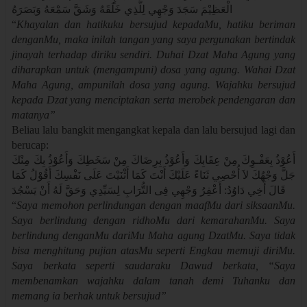
الْعَظِيْمَ سَجَدَ وَجْهِي لِلَّذِي خَلَقَهُ وَشَقَّ سَمْعَهُ وَبَصَرَهُ
“
Khayalan dan hatikuku bersujud kepadaMu, hatiku beriman
denganMu, maka inilah tangan yang saya pergunakan bertindak
jinayah terhadap diriku sendiri. Duhai Dzat Maha Agung yang
diharapkan untuk (mengampuni) dosa yang agung. Wahai Dzat
Maha Agung, ampunilah dosa yang agung. Wajahku bersujud
kepada Dzat yang menciptakan serta merobek pendengaran dan
matanya”
Beliau lalu bangkit mengangkat kepala dan lalu bersujud lagi dan
berucap:
أَعُوْذُ بِعَفْـوِكَ مِنْ عِقَابِكَ وَأَعُوْذُ بِرِضَاكَ مِنْ سَخَطِكَ وَأَعُوْذُ بِكَ مِنْكَ
جَلَّ وَجْهُكَ لاَ أُحْصِي ثَنَاءً عَلَيْكَ أَنْتَ كَمَا أَثْنَيْتَ عَلَى نَفْسِكَ أَقُوْلُ كَمَا
قَالَ أَخِي دَاوُدُ: أَعْفِرُ وَجْهِي فِى التُّرَابِ لِسَيِّدِي وَحَقَّ لَهُ أَنْ يَسْجُدَ
“
Saya memohon perlindungan dengan maafMu dari siksaanMu.
Saya berlindung dengan ridhoMu dari kemarahanMu. Saya
berlindung denganMu dariMu Maha agung DzatMu. Saya tidak
bisa menghitung pujian atasMu seperti Engkau memuji diriMu.
Saya berkata seperti saudaraku Dawud berkata, “Saya
membenamkan wajahku dalam tanah demi Tuhanku dan
memang ia berhak untuk bersujud”