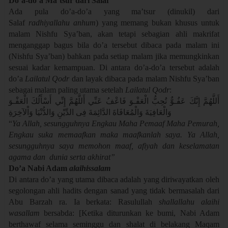
Do’a-do’a Ma’tsur dari Salaf
Ada pula do’a-do’a yang ma’tsur (dinukil) dari
Salaf
radhiyallahu anhum
) yang memang bukan khusus untuk
malam Nishfu Sya’ban, akan tetapi sebagian ahli makrifat
menganggap bagus bila do’a tersebut dibaca pada malam ini
(Nishfu Sya’ban) bahkan pada setiap malam jika memungkinkan
sesuai kadar kemampuan. Di antara do’a-do’a tersebut adalah
do’a
Lailatul Qodr
dan layak dibaca pada malam Nishfu Sya’ban
sebagai malam paling utama setelah
Lailatul Qodr
:
أَللَّهُمَّ إِنَّكَ عَفُـوٌّ تُحِبُّ الْعَفْـوَ فَاعْفُ عَنِّي أَللَّهُمَّ إِنِّي أَسْأَلُكَ الْعَفْـوَ
وَالْعَافِيَةَ وَالْمُعَافَاةَ الدَّائِمَةَ فِى الدِّيْنِ وَالدُّنْيَا وَاْلآخِرَةِ
“
Ya Allah, sesungguhnya Engkau Maha Pemaaf Maha Pemurah,
Engkau suka memaafkan maka maafkanlah saya. Ya Allah,
sesungguhnya saya memohon maaf, afiyah dan keselamatan
agama dan dunia serta akhirat”
Do’a Nabi Adam
alaihissalam
Di antara do’a yang utama dibaca adalah yang diriwayatkan oleh
segolongan ahli hadits dengan sanad yang tidak bermasalah dari
Abu Barzah ra. Ia berkata: Rasulullah
shallallahu alaihi
wasallam
bersabda: [Ketika diturunkan ke bumi, Nabi Adam
berthawaf selama seminggu dan shalat di belakang Maqam