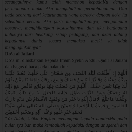
sesungguhnya kamu telah memohon kepadaKu dengan
permohonan maka Aku mengabulkan permohonanmu. Dan
tiada seorang dari keturunanmu yang berdo’a dengan do’a itu
setelahmu kecuali Aku pasti mengabulkannya, mengampuni
dosanya, menghilangkan kesusahannya dan aku berdagang
untuknya dari belakang setiap pedagang, dan akan datang
kepadanya dunia secara memaksa meski ia tidak
menginginkannya”
Do’a al Jailani
Do’a ini dinisbatkan kepada Imam Syekh Abdul Qadir al Jailani
dan bagus dibaca pada malam ini:
أَللَّهُمَّ إِذْ أَطْلَعْتَ لَيْلَةَ النِّصْفِ مِنْ شَعْبَانَ عَلَى خَلْقِكَ فَعُـدْ عَلَيْـنَا
بِمَنِّكَ وَعِتْقِكَ وَقَـدِّرْ لَـنَا مِنْ فَضْلِكَ وَاسِعَ رِزْقِكَ وَاجْعَلْـنَا مِمَّنْ يَقُوْمُ
لَكَ فِيْهَا بَعْضَ حَقِّـكَ . أَللَّهُمَّ مَنْ قَضَيْتَ فِيْهَا بِوَفَاتِهِ فَاقْضِ مَعَ ذَلِكَ
لَهُ رَحْمَتَكَ وَمَنْ قَدَّرْتَ طُوْلَ حَيَاتِهِ فَاجْعَلْ لَهُ مَعَ ذَلِكَ نِعْمَتَكَ
وَبَلِّغْـنَا مَا تَبْلُغُ الآمَالُ إِلَيْهِ يَا خَيْرَ مَنْ وَقَفَتْ الأَقْـدَامُ بَيْنَ يَدَيْهِ يَا رَبَّ
الْعَالَمِيْنَ بِرَحْمَتِكَ يَا أَرْحَمَ الرَّاحِمِيْنَ وَصَلَّى الله تَعَالَى عَلَى سَيِّدِنَا
مُحَمَّدٍ خَيْرِ خَلْقِهِ وَعَلَى آلِهِ وَصَحْبِهِ أَجْمَعِيْنَ
”
Ya Allah, ketika Engkau menampak kepada hambaMu pada
bulan sya’ban maka kembalilah kepadaku dengan anugerah dan
pembebasanMu, takdirkan untukku keluasan rizki dari