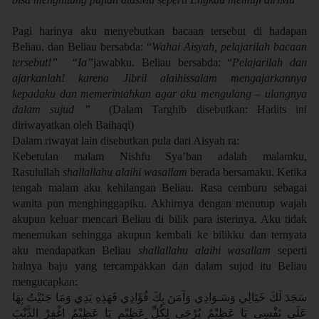
Pagi harinya aku menyebutkan bacaan tersebut di hadapan
Beliau, dan Beliau bersabda: “
Wahai Aisyah, pelajarilah bacaan
tersebut!” “Ia”
jawabku. Beliau bersabda: “
Pelajarilah dan
ajarkanlah! karena Jibril alaihissalam mengajarkannya
kepadaku dan memerintahkan agar aku mengulang – ulangnya
dalam sujud ”
(Dalam Targhib disebutkan: Hadits ini
diriwayatkan oleh Baihaqi)
Dalam riwayat lain disebutkan pula dari Aisyah ra:
Kebetulan malam Nishfu Sya’ban adalah malamku,
Rasulullah
shallallahu alaihi wasallam
berada bersamaku. Ketika
tengah malam aku kehilangan Beliau. Rasa cemburu sebagai
wanita pun menghinggapiku. Akhirnya dengan menutup wajah
akupun keluar mencari Beliau di bilik para isterinya. Aku tidak
menemukan sehingga akupun kembali ke bilikku dan ternyata
aku mendapatkan Beliau
shallallahu alaihi wasallam
seperti
halnya baju yang tercampakkan dan dalam sujud itu Beliau
mengucapkan:
سَجَدَ لَكَ خَيَالِي وَسَـوَادِي وَآمَنَ بِكَ فُؤَادِي فَهَذِهِ يَدِي وَمَا جَنَيْتُ بِهَا
عَلَى نَفْسِي يَا عَظِيْمُ يُرْجَى لِكُلِّ عَظِيْمٍ يَا عَظِيْمُ اغْفِرْ الذَّنْبَ