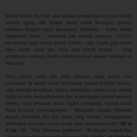
Malan Nishfu Sya’ban, atau bahkan keseluruhan Sya’ban adalah
momen agung dan tempat mulia untuk bersegera menuju
kebaikan dengan segala macamnya, berlomba – lomba dalam
mengambil sebab – sebabnya dari seluruh pintunya. Sya’ban
merupakan masa utama penuh berkah – dan begitu pula setiap
masa utama yang lain yang juga penuh berkah – yang
seyogyanya seorang muslim memperbanyak amalan kebaikan di
dalamnya.
Do’a adalah salah satu pintu terbesar untuk keluar dari
kesusahan. Ia adalah kunci kebutuhan, tempat berhibur mereka
yang tertimpa kesedihan, tempat mengungsi mereka yang sedang
dalam kondisi memprihatinkan dan ia merupakan tempat bernafas
mereka yang terhimpit aneka ragam kebutuhan. Karena itulah
Allah
ta’aalaa
memerintahkan:
“ Berdoalah kepada Tuhanmu
dengan berendah diri dan suara yang lembut. Sesungguhnya
Allah tidak menyukai orang-orang yang melampaui batas“
QS al
A’raf : 55
.
“Dan Tuhanmu berfirman: “Berdoalah kepada-Ku,
niscaya akan Kuperkenankan bagimu”
QS Ghafir / al Mu’min: