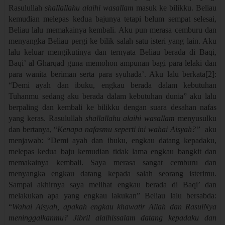
Rasulullah
shallallahu alaihi wasallam
masuk ke bilikku. Beliau
kemudian melepas kedua bajunya tetapi belum sempat selesai,
Beliau lalu memakainya kembali. Aku pun merasa cemburu dan
menyangka Beliau pergi ke bilik salah satu isteri yang lain. Aku
lalu keluar mengikutinya dan ternyata Beliau berada di Baqi,
Baqi’ al Gharqad guna memohon ampunan bagi para lelaki dan
para wanita beriman serta para syuhada’. Aku lalu berkata[2]:
“Demi ayah dan ibuku, engkau berada dalam kebutuhan
Tuhanmu sedang aku berada dalam kebutuhan dunia” aku lalu
berpaling dan kembali ke bilikku dengan suara desahan nafas
yang keras. Rasulullah
shallallahu alaihi wasallam
menyusulku
dan bertanya, “
Kenapa nafasmu seperti ini wahai Aisyah?”
aku
menjawab: “Demi ayah dan ibuku, engkau datang kepadaku,
melepas kedua baju kemudian tidak lama engkau bangkit dan
memakainya kembali. Saya merasa sangat cemburu dan
menyangka engkau datang kepada salah seorang isterimu.
Sampai akhirnya saya melihat engkau berada di Baqi’ dan
melakukan apa yang engkau lakukan” Beliau lalu bersabda:
“
Wahai Aisyah, apakah engkau khawatir Allah dan RasulNya
meninggalkanmu? Jibril alaihissalam datang kepadaku dan