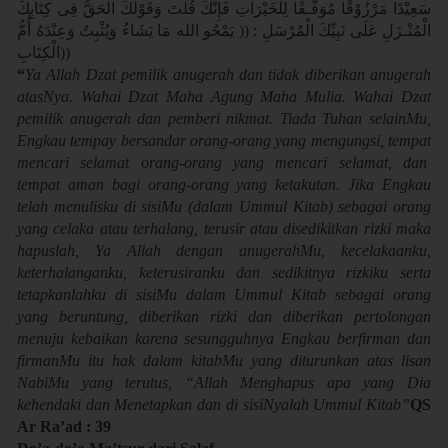
سَعِيْدًا مَرْزُوْقًا مُوَفَّـقًا لِلْخَيْرَاتِ فَإِنَّكَ قُلْتَ وَقَوْلُكَ الْحَقُّ فِى كِتَابِكَ
الْمُنْـزَلِ عَلَى نَبِيِّكَ الْمُرْسَلِ : (( يَمْحُو الله مَا يَشَاءُ وَيُثْبِتُ وَعِنْدَهُ أُمُّ
الْكِتَابِ
))
“
Ya Allah Dzat pemilik anugerah dan tidak diberikan anugerah
atasNya. Wahai Dzat Maha Agung Maha Mulia. Wahai Dzat
pemilik anugerah dan pemberi nikmat. Tiada Tuhan selainMu,
Engkau tempay bersandar orang-orang yang mengungsi, tempat
mencari selamat orang-orang yang mencari selamat, dan
tempat aman bagi orang-orang yang ketakutan. Jika Engkau
telah menulisku di sisiMu (dalam Ummul Kitab) sebagai orang
yang celaka atau terhalang, terusir atau disedikitkan rizki maka
hapuslah, Ya Allah dengan anugerahMu, kecelakaanku,
keterhalanganku, keterusiranku dan sedikitnya rizkiku serta
tetapkanlahku di sisiMu dalam Ummul Kitab sebagai orang
yang beruntung, diberikan rizki dan diberikan pertolongan
menuju kebaikan karena sesungguhnya Engkau berfirman dan
firmanMu itu hak dalam kitabMu yang diturunkan atas lisan
NabiMu yang terutus, “Allah Menghapus apa yang Dia
kehendaki dan Menetapkan dan di sisiNyalah Ummul Kitab”
QS
Ar Ra’ad : 39