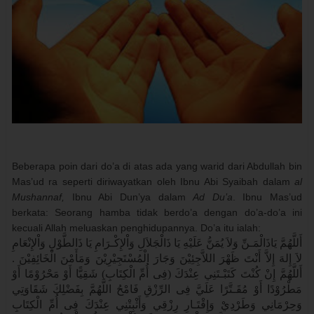
Beberapa poin dari do’a di atas ada yang warid dari Abdullah bin
Mas’ud ra seperti diriwayatkan oleh Ibnu Abi Syaibah dalam
al
Mushannaf,
Ibnu Abi Dun’ya dalam
Ad Du’a
. Ibnu Mas’ud
berkata: Seorang hamba tidak berdo’a dengan do’a-do’a ini
kecuali Allah meluaskan penghidupannya. Do’a itu ialah:
أَللَّهُمَّ يَاذَالْمَـنِّ وَلاَ يُمَنُّ عَلَيْهِ يَا ذَالْجَلاَلِ وَاْلإِكْـرَامِ يَا ذَالطَّوْلِ وَاْلإِنْعَامِ
لاَ إِلهَ إِلاَّ أَنْتَ ظَهْرَ اللاَّجِئِيْنَ وَجَارَ الْمُسْتَجِيْرِيْنَ وَمَأَمْنَ الْخَائِفِيْنَ .
أَللَّهُمَّ إِنْ كُنْتَ كَتَبْـتَنِي عِنْدَكَ (فِى أُمِّ الْكِتَابِ) شَقِيًّا أَوْ مَحْرُوْمًا أَوْ
مَطْرُوْدًا أَوْ مُقَـتَّرًا عَلَيَّ فِى الرِّزْقِ فَامْحُ اللَّهُمَّ بِفَضْلِكَ شَقَاوَتِي
وَحِرْمَانِي وَطَرْدِيْ وَإِقْتَـارِ رِزْقِي وَأَثْبِتْنِي عِنْدَكَ فِى أُمِّ الْكِتَابِ