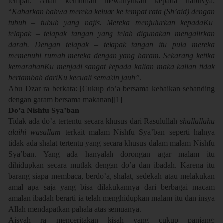
tempat. Allah kemudian mewahyukan kepada nabiNya;
“
Kabarkan bahwa mereka keluar ke tempat rata (Sh’aid) dengan
tubuh – tubuh yang najis. Mereka menjulurkan kepadaKu
telapak – telapak tangan yang telah digunakan mengalirkan
darah. Dengan telapak – telapak tangan itu pula mereka
memenuhi rumah mereka dengan yang haram. Sekarang ketika
kemarahanKu menjadi sangat kepada kalian maka kalian tidak
bertambah dariKu kecuali semakin jauh”
.
Abu Dzar ra berkata: [Cukup do’a bersama kebaikan sebanding
dengan garam bersama makanan][1]
Do’a Nishfu Sya’ban
Tidak ada do’a tertentu secara khusus dari Rasulullah
shallallahu
alaihi wasallam
terkait malam Nishfu Sya’ban seperti halnya
tidak ada shalat tertentu yang secara khusus dalam malam Nishfu
Sya’ban. Yang ada hanyalah dorongan agar malam itu
dihidupkan secara mutlak dengan do’a dan ibadah. Karena itu
barang siapa membaca, berdo’a, shalat, sedekah atau melakukan
amal apa saja yang bisa dilakukannya dari berbagai macam
amalan ibadah berarti ia telah menghidupkan malam itu dan insya
Allah mendapatkan pahala atas semuanya.
Aisyah ra menceritakan kisah yang cukup panjang: