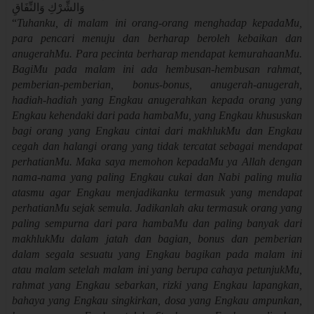
وَالشِّرْكِ وَالنِّفَاقِ
“
Tuhanku, di malam ini orang-orang menghadap kepadaMu,
para pencari menuju dan berharap beroleh kebaikan dan
anugerahMu. Para pecinta berharap mendapat kemurahaanMu.
BagiMu pada malam ini ada hembusan-hembusan rahmat,
pemberian-pemberian, bonus-bonus, anugerah-anugerah,
hadiah-hadiah yang Engkau anugerahkan kepada orang yang
Engkau kehendaki dari pada hambaMu, yang Engkau khususkan
bagi orang yang Engkau cintai dari makhlukMu dan Engkau
cegah dan halangi orang yang tidak tercatat sebagai mendapat
perhatianMu. Maka saya memohon kepadaMu ya Allah dengan
nama-nama yang paling Engkau cukai dan Nabi paling mulia
atasmu agar Engkau menjadikanku termasuk yang mendapat
perhatianMu sejak semula. Jadikanlah aku termasuk orang yang
paling sempurna dari para hambaMu dan paling banyak dari
makhlukMu dalam jatah dan bagian, bonus dan pemberian
dalam segala sesuatu yang Engkau bagikan pada malam ini
atau malam setelah malam ini yang berupa cahaya petunjukMu,
rahmat yang Engkau sebarkan, rizki yang Engkau lapangkan,
bahaya yang Engkau singkirkan, dosa yang Engkau ampunkan,