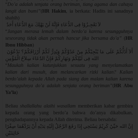
“
Do’a adalah senjata orang beriman, tiang agama dan cahaya
langit dan bumi”
(
HR Hakim
, ia berkata: Hadits ini sanadnya
shahih)
لاَ تَعْجِـزُوْا فِى الدُّعَاءِ فَإِنَّهُ لَنْ يَهْلِكَ مَعَ الدُّعَاءِ أَحَدٌ
“
Jangan merasa lemah dalam berdo’a karena sesungguhnya
seseorang tidak akan pernah hancur jika bersama do’a”
(
HR
Ibnu Hibban
)
أَلاَ أَدُلُّكُمْ عَلَى مَا يُنْجِيْكُمْ مِنْ عَدُوِّكُمْ وَيُدِرُّ لَكُمْ أَرْزَاقَكُمْ؟ تَدْعُوْنَ
الله فِى لَيْلِكُمْ وَنَهَارِكُمْ فَإِنَّ الدَُعَاءَ سِلاَحُ الْمُؤْمِنِ
“
Maukah kalian kutunjukkan sesuatu yang menyelamatkan
kalian dari musuh, dan melancarkan rizki kalian? Kalian
berdo’alah kepada Allah pada siang dan malam kalian karena
sesungguhnya do’a adalah senjata orang beriman”
(
HR Abu
Ya’la
)
Beliau
shallallahu alaihi wasallam
memberikan kabar gembira
kepada orang yang berdo’a bahwa do’anya dikabulkan,
penghadapannya kepada Allah diterima. Beliau bersabda:
إِنَّ الله حَيِّيٌ كَرِيْمٌ يَسْتَحِي إِذَا رَفَعَ الرَّجُلُ إِلَيْهِ يَدَيْهِ أَنْ يَرُدَّهُمَا صِفْرًا
خَائِبَتَيْنِ