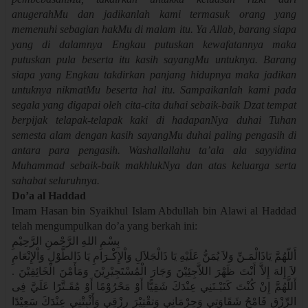
anugerahMu dan jadikanlah kami termasuk orang yang
memenuhi sebagian hakMu di malam itu. Ya Allab, barang siapa
yang di dalamnya Engkau putuskan kewafatannya maka
putuskan pula beserta itu kasih sayangMu untuknya. Barang
siapa yang Engkau takdirkan panjang hidupnya maka jadikan
untuknya nikmatMu beserta hal itu. Sampaikanlah kami pada
segala yang digapai oleh cita-cita duhai sebaik-baik Dzat tempat
berpijak telapak-telapak kaki di hadapanNya duhai Tuhan
semesta alam dengan kasih sayangMu duhai paling pengasih di
antara para pengasih. Washallallahu ta’ala ala sayyidina
Muhammad sebaik-baik makhlukNya dan atas keluarga serta
sahabat seluruhnya.
Do’a al Haddad
Imam Hasan bin Syaikhul Islam Abdullah bin Alawi al Haddad
telah mengumpulkan do’a yang berkah ini:
بِسْمِ اللهِ الرَّحْمنِ الرَّحِيْمِ
أَللّهُمَّ يَاذَالْمَـنِّ وَلاَ يُمَنُّ عَلَيْهِ يَا ذَالْجَلاَلِ وَاْلإِكْـرَامِ يَا ذَالطَّوْلِ وَاْلإِنْعَامِ
لاَ إِلهَ إِلاَّ أَنْتَ ظَهْرَ اللاَّجِئِيْنَ وَجَارَ الْمُسْتَجِيْرِيْنَ وَمَأَمْنَ الْخَائِفِيْنَ .
أَللَّهُمَّ إِنْ كُنْتَ كَتَبْـتَنِي عِنْدَكَ شَقِيًّا أَوْ مَحْرُوْمًا أَوْ مُقَـتَّرًا عَلَيَّ فِى
الرِّزْقِ فَامْحُ شَقَاوَتِي وَحِرْمَانِي وَتقْتِيْرَ رِزْقِي وَأَثْبِتْنِي عِنْدَكَ سَعِيْدًا