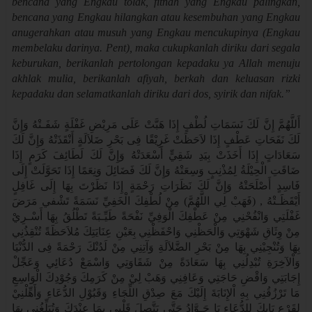
bencana yang Engkau tolak, fitnah yang Engkau palingkan,
bencana yang Engkau hilangkan atau kesembuhan yang Engkau
anugerahkan atau musuh yang Engkau mencukupinya (Engkau
membelaku darinya. Pent), maka cukupkanlah diriku dari segala
keburukan, berikanlah pertolongan kepadaku ya Allah menuju
akhlak mulia, berikanlah afiyah, berkah dan keluasan rizki
kepadaku dan selamatkanlah diriku dari dos, syirik dan nifak.”
أَللَّهُمَّ إِنَّ لَكَ نَسَمَاتِ لُطْفٍ إِذَا هَبَّتْ عَلَى مَرِيْضِ غَفْلَةٍ شَفَـتْهُ وَإِنَّ
لَكَ نَفَحَاتِ عَطْفٍ إِذَا لاَحَظَتْ غَرِيْقًا فِى بَحْرِ ضَلاَلَةٍ أَنْقَذَتْهُ وَإِنَّ لَكَ
سَعَادَاتٍ إِذَا أَخَذَتْ بِيَدِ شَقِيٍّ أَسْعَدَتْهُ وَإِنَّ لَكَ لَطَائِفَ كَرَمٍ إِذَا
ضَاقَتِ الْحِيْلَةُ لِمُذْنِبٍ وَسِعَتْهُ وَإِنَّ لَكَ فَضَائِلَ وَنِعَمًا إِذَا تَحَوَّلَتْ إِلَى
فَاسِدٍ أَصْلَحَتْهُ وَإِنَّ لَكَ نَظَرَاتِ رَحْمَةٍ إِذَا نَظَرْتَ بِهَا إِلَى غَافِلٍ
أَيْقَظَـتْهُ , (فَهَبْ لِي اللَّهُمَّ) مِنْ لُطْفِكَ الْخَفِيِّ نَسَمَةً تَشْفي مَرَضَ
غَفْلَتِي وَانْفُحْنِي مِنْ عَطْفِكَ الْوَفِيِّ نَفْحَةً طَيِّـبَةً تَطْلُقُ بِهَا أَسْـرِيْ
مِنْ وِثَاقِ شَهْوَتِي وَالْحَظْنِي وَاحْفَظْنِي بِعَيْنِ عِنَايَتِكَ مُلاَحَظَةً تُنْقِذُنِي
بِهَا وَتُنْجِيْنِي بِهَا مِنْ بَحْرِ الضَّلاَلَةِ وَآتِنِي مِنْ لَدُنْكَ رَحْمَةً فِى الدُّنْيَا
وَاْلآخِرَةِ تُبْدِلُنِي بِهَا سَعَادَةً مِنْ شَقَاوَتِي وَاسْمَعْ دُعَائِي وَعَجِّلْ
إِجَابَتِي وَاقْضِ حَاجَتِي وَعَافِنِي وَهَبْ لِيْ مِنْ كَرَمِكَ وَجُوْدِكَ الْوَاسِعِ
مَا تَرْزُقُنِي بِهِ اْلإِنَابَةَ إِلَيْكَ مَعَ صِدْقِ اللِّجَاءِ وَقَبُوْلِ الدُّعَاءِ وَأَهِّلْنِيْ
لِقَرْعِ بَابِكَ لِلدُّعَاءِ يَا جَـوَّادُ حَتَّي يَتَّصِلَ قَلْبِي بِمَا عِنْدَكَ وَتُبَلِّغُنِي بِهَا