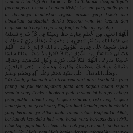
Ummul Kitab”
QS Ar Ra’ad : 39
.
Ya Tuhanku, dengan Tajalli
(menampak) A’zham di malam Nishfu Sya’ban yang mulia yang
di dalamnya diputuskan segala urusan yang kokoh dan
dipastikan, singkaplah dariku bencana yang ku ketahui dan
ampunkanlah bagiku apa yang Engkau lebih mengetahui.
أَللَّهُمَّ اجْعَلْنِي مِنْ أَعْظَمِ عِبَادِكَ حَظًّا وَنَصِيْبًا فِى كُلِّ شَيْءٍ قَسَمْتَهُ
فِى هَذِهِ اللَّيْلَةِ مِنْ نُوْرٍ تَهْدِيْ بِهِ أَوْ رَحْمَةٍ تَنْشُرُهَا أَوْ رِزْقٍ تَبْسُطُهُ أَوْ
فَضْلٍ تَقْسِمُهُ عَلَى عِبَادِكَ الْمُؤْمِنِيْنَ , يَا ألله لاَ إِلهَ إِلاَّ أَنْتَ . أَللَّهُمَّ
هَبْ لِي قَلْبًا نَقِيًّا مِنَ الشِّرْكِ بَرِيًّا لاَ كَافِرًا وَلاَ شَقِيًّا وَقَلْبًا سَلِيْمًا
خَاشِعًا ضَارِعًا . أَللَّهُمَّ امْـَلأْ قَلْبِي بِنُوْرِكَ وَأَنْوَارِ مُشَاهَدَتِكَ وَجَمَالِكَ
وَكَمَالِكَ وَمَحَّبتِكَ وَعِصْمَتِكَ وَقُدْرَتِكَ وَعِلْمِكَ يَا أَرْحَمَ الرَّاحِمِيْنَ
وَصَلَّى الله تَعَالَى عَلَى سَيِّدِنَا مُحَمَّدٍ وَعَلَى آلِهِ وَصَحْبِهِ وَسَلِّمْ
.
“
Ya Allah, jadikanlah aku termasuk dari para hambaMu yang
paling banyak mendapatkan jatah dan bagian dalam segala
sesuatu yang Engkau bagikan pada malam ini berupa cahaya
petunjukMu, rahmat yang Engkau sebarkan, rizki yang Engkau
lapangkan, anugerah yang Engkau bagi kepada para hambaMu
yang beriman, ya Allah tiada Tuhan selain Engkau.Ya Allah,
berikanlah kepadaku hati yang bersih yang berlepas dari syirik,
tidak kafir juga tidak celaka, dan hati yang selamat, tunduk dan
patuh. Ya Allah, penuhilah hatiku dengan cahayaMu, cahaya-