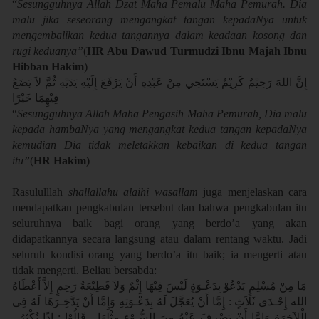
“
Sesungguhnya Allah Dzat Maha Pemalu Maha Pemurah. Dia
malu jika seseorang mengangkat tangan kepadaNya untuk
mengembalikan kedua tangannya dalam keadaan kosong dan
rugi keduanya”
(
HR Abu Dawud Turmudzi Ibnu Majah Ibnu
Hibban Hakim
)
إِنَّ اللهَ رَحِيْمٌ كَرِيْمٌ يَسْتَحِي مِنْ عَبْدِهِ أَنْ يَرْفَعَ إِلَيْهِ يَدَيْهِ ثُمَّ لاَ يَضَعُ
فِيْهِمَا خَيْرًا
“
Sesungguhnya Allah Maha Pengasih Maha Pemurah, Dia malu
kepada hambaNya yang mengangkat kedua tangan kepadaNya
kemudian Dia tidak meletakkan kebaikan di kedua tangan
itu”
(
HR Hakim)
Rasululllah
shallallahu alaihi wasallam
juga menjelaskan cara
mendapatkan pengkabulan tersebut dan bahwa pengkabulan itu
seluruhnya baik bagi orang yang berdo’a yang akan
didapatkannya secara langsung atau dalam rentang waktu. Jadi
seluruh kondisi orang yang berdo’a itu baik; ia mengerti atau
tidak mengerti. Beliau bersabda:
مَا مِنْ مُسْلِمٍ يَدْعُوْ بِدَعْـوَةٍ لَيْسَ فِيْهَا إِثْمٌ وَلاَ قَطِيْعَةُ رَحِمٍ إِلاَّ أَعْطَاهُ
الله إِحْـدَى ثَلاَثٍ : إِمَّا أَنْ يُعَجَّلَ لَهُ بِدَعْـوَتِهِ وَإِمَّا أَنْ يَدَّخِـرَهَا لَهُ فِى
الْلآخِرَةِ وَإِمَّا أَنْ يَصْرِفَ عَنْهُ مِنَ السُّـوْءِ مِثْلِهَا , قَالُوْا : إِذًا نُكْثِرُ ,