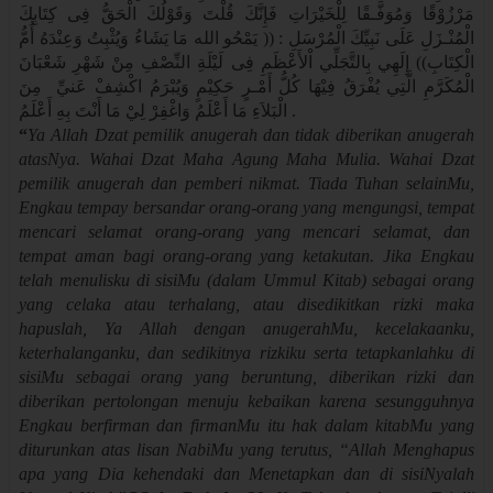
مَرْزُوْقًا وَمُوَفَّـقًا لِلْخَيْرَاتِ فَإِنَّكَ قُلْتَ وَقَوْلُكَ الْحَقُّ فِى كِتَابِكَ
الْمُنْـزَلِ عَلَى نَبِيِّكَ الْمُرْسَلِ : (( يَمْحُو الله مَا يَشَاءُ وَيُثْبِتُ وَعِنْدَهُ أُمُّ
الْكِتَابِ)) إِلَهِي بِالتَّجَلِّي اْلأَعْظَمِ فِى لَيْلَةِ النِّصْفِ مِنْ شَهْرِ شَعْبَانَ
الْمُكَرَّمِ الَّتِي يُفْرَقُ فِيْهَا كُلُّ أَمْـرٍ حَكِيْمٍ وَيُبْرَمُ اكْشِفْ عَنيِّ مِنَ
الْبَلاَءِ مَا أَعْلَمُ وَاغْفِرْ لِيْ مَا أَنْتَ بِهِ أَعْلَمُ
.
“
Ya Allah Dzat pemilik anugerah dan tidak diberikan anugerah
atasNya. Wahai Dzat Maha Agung Maha Mulia. Wahai Dzat
pemilik anugerah dan pemberi nikmat. Tiada Tuhan selainMu,
Engkau tempay bersandar orang-orang yang mengungsi, tempat
mencari selamat orang-orang yang mencari selamat, dan
tempat aman bagi orang-orang yang ketakutan. Jika Engkau
telah menulisku di sisiMu (dalam Ummul Kitab) sebagai orang
yang celaka atau terhalang, atau disedikitkan rizki maka
hapuslah, Ya Allah dengan anugerahMu, kecelakaanku,
keterhalanganku, dan sedikitnya rizkiku serta tetapkanlahku di
sisiMu sebagai orang yang beruntung, diberikan rizki dan
diberikan pertolongan menuju kebaikan karena sesungguhnya
Engkau berfirman dan firmanMu itu hak dalam kitabMu yang
diturunkan atas lisan NabiMu yang terutus, “Allah Menghapus
apa yang Dia kehendaki dan Menetapkan dan di sisiNyalah