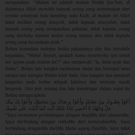
mengatakan: “Malam ini adalah malam Nishfu Sya’ban, di
dalamnya Allah memiliki banyak orang yang terbebaskan dari
neraka sebanyak bulu kambing suku Kalb, di malam ini Allah
tidak melihat orang musyrik, tidak kepada musyahin, tidak
kepada orang yang menjutaikan pakaian, tidak kepada orang
yang durhaka kepada kedua orang tuanya dan tidak kepada
orang yang kecanduan arak.”
Beliau kemudian melepas kedua pakaiannya dan lalu bersabda
kepadaku, “
Wahai Aisyah, apakah kamu memberiku izin untuk
ber qiyam pada malam ini?”
aku menjawab: “Ia, demi ayah dan
ibuku”. Beliau lalu bangkit melakukan shalat dan bersujud lama
sampai aku mengira Beliau telah tiada. Aku bangkit dan menaruh
tanganku pada kedua telapak kakinya dan ternyata masih
bergerak. Aku pun senang dan lalu mendengar dalam sujud itu
Beliau mengucapkan:
أَعُوْذُ بِعَفْـوِكَ مِنْ عِقَابِكَ وَأَعُوْذُ بِرِضَاكَ مِنْ سَخَطِكَ وَأَعُوْذُ بِكَ مِنْكَ
جَلَّ وَجْهُكَ لاَ أُحْصِي ثَنَاءً عَلَيْكَ أَنْتَ كَمَا أَثْنَيْتَ عَلَى نَفْسِكَ
“
Saya memohon perlindungan dengan maafMu dari siksaanMu.
Saya berlindung dengan ridhoMu dari kemarahanMu. Saya
berlindung denganMu dariMu Maha agung DzatMu. Saya tidak
bisa menghitung pujian atasMu seperti Engkau memuji diriMu”