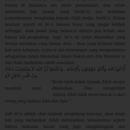
karena di dalamnya ada unsur permusuhan, atau sebab
kelemahan hati (orang yang berdo’a) dan ketiadaan
konsentrasinya menghadap kepada Allah ketika berdo’a. Dalam
keadaan seperti ini do’a laksana busur yang sangat lembek
sehingga anak panah yang meluncur darinya pun lemah, atau
karena ada penghalang bagi do’a itu untuk dikabulkan yang
berupa memakan yang haram, dosa – dosa yang berkarat dalam
hati serta kelupaan, syahwat dan kesenangan yang menguasainya
sebagaiman dalam Mustadrak Imam Hakim dari Abu Hurairah ra
dari Nabi
shallallahu alaihi wasallam
:
أُدْعُوا اللهَ وَأَنْتُمْ مُوْقِنُوْنَ بِاْلإِجَابَةِ . وَاعْلَمُوْا أَنَّ اللهَ لاَ يَسْتَجِيْبُ دُعَاءً
مِنْ قَلْبٍ غَافِلٍ لاَهٍ
“Berdo’alah kalian kepada Alloh seraya
meyakini pasti dikabulkan. Dan mengertilah
bahwa Alloh tidak menerima do’a dari
orang yang hatinya lalai dan lupa “
Jadi do’a adalah obat mujarab penghilang bencana, akan tetapi
hati yang melupakan Allah melemahkan kekuatannya seperti
halnya makanan haram yang juga menghilangkan dan