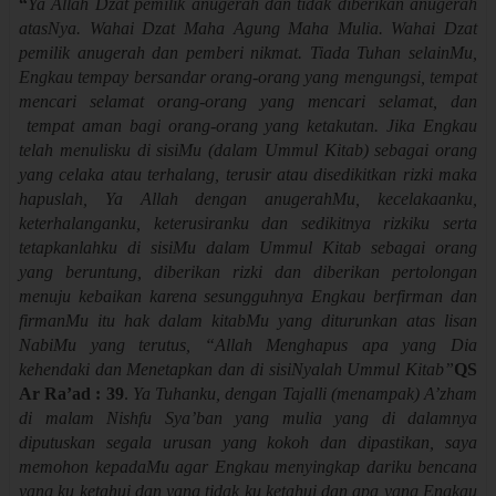
“
Ya Allah Dzat pemilik anugerah dan tidak diberikan anugerah
atasNya. Wahai Dzat Maha Agung Maha Mulia. Wahai Dzat
pemilik anugerah dan pemberi nikmat. Tiada Tuhan selainMu,
Engkau tempay bersandar orang-orang yang mengungsi, tempat
mencari selamat orang-orang yang mencari selamat, dan
tempat aman bagi orang-orang yang ketakutan. Jika Engkau
telah menulisku di sisiMu (dalam Ummul Kitab) sebagai orang
yang celaka atau terhalang, terusir atau disedikitkan rizki maka
hapuslah, Ya Allah dengan anugerahMu, kecelakaanku,
keterhalanganku, keterusiranku dan sedikitnya rizkiku serta
tetapkanlahku di sisiMu dalam Ummul Kitab sebagai orang
yang beruntung, diberikan rizki dan diberikan pertolongan
menuju kebaikan karena sesungguhnya Engkau berfirman dan
firmanMu itu hak dalam kitabMu yang diturunkan atas lisan
NabiMu yang terutus, “Allah Menghapus apa yang Dia
kehendaki dan Menetapkan dan di sisiNyalah Ummul Kitab”
QS
Ar Ra’ad : 39
.
Ya Tuhanku, dengan Tajalli (menampak) A’zham
di malam Nishfu Sya’ban yang mulia yang di dalamnya
diputuskan segala urusan yang kokoh dan dipastikan, saya
memohon kepadaMu agar Engkau menyingkap dariku bencana
yang ku ketahui dan yang tidak ku ketahui dan apa yang Engkau