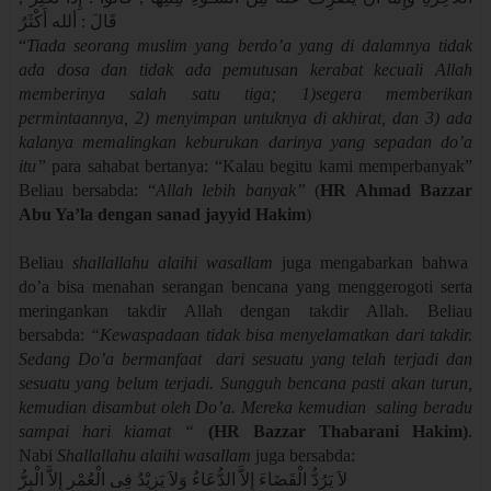
قَالَ : ألله أَكْثَرُ
“
Tiada seorang muslim yang berdo’a yang di dalamnya tidak
ada dosa dan tidak ada pemutusan kerabat kecuali Allah
memberinya salah satu tiga; 1)segera memberikan
permintaannya, 2) menyimpan untuknya di akhirat, dan 3) ada
kalanya memalingkan keburukan darinya yang sepadan do’a
itu”
para sahabat bertanya: “Kalau begitu kami memperbanyak”
Beliau bersabda: “
Allah lebih banyak”
(
HR Ahmad Bazzar
Abu Ya’la dengan sanad jayyid Hakim
)
Beliau
shallallahu alaihi wasallam
juga mengabarkan bahwa
do’a bisa menahan serangan bencana yang menggerogoti serta
meringankan takdir Allah dengan takdir Allah. Beliau
bersabda:
“Kewaspadaan tidak bisa menyelamatkan dari takdir.
Sedang Do’a bermanfaat dari sesuatu yang telah terjadi dan
sesuatu yang belum terjadi. Sungguh bencana pasti akan turun,
kemudian disambut oleh Do’a. Mereka kemudian saling beradu
sampai hari kiamat “
(HR Bazzar Thabarani Hakim)
.
Nabi
Shallallahu alaihi wasallam
juga bersabda:
لاَ يَرُدُّ الْقَضَاءَ إِلاَّ الدُّعَاءُ وَلاَ يَزِيْدُ فِى الْعُمْرِ إِلاَّ الْبِرُّ