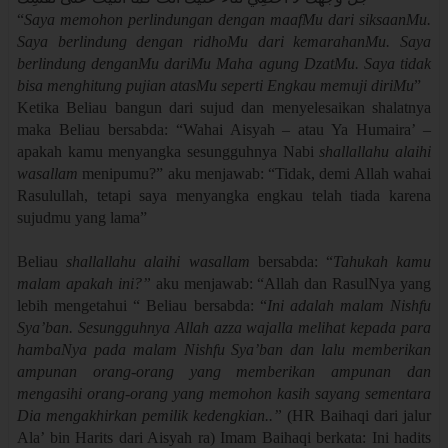
“
Saya memohon perlindungan dengan maafMu dari siksaanMu.
Saya berlindung dengan ridhoMu dari kemarahanMu. Saya
berlindung denganMu dariMu Maha agung DzatMu. Saya tidak
bisa menghitung pujian atasMu seperti Engkau memuji diriMu
”
Ketika Beliau bangun dari sujud dan menyelesaikan shalatnya
maka Beliau bersabda: “Wahai Aisyah – atau Ya Humaira’ –
apakah kamu menyangka sesungguhnya Nabi
shallallahu alaihi
wasallam
menipumu?” aku menjawab: “Tidak, demi Allah wahai
Rasulullah, tetapi saya menyangka engkau telah tiada karena
sujudmu yang lama”
Beliau
shallallahu alaihi wasallam
bersabda: “
Tahukah kamu
malam apakah ini?”
aku menjawab: “Allah dan RasulNya yang
lebih mengetahui “ Beliau bersabda: “
Ini adalah malam Nishfu
Sya’ban. Sesungguhnya Allah azza wajalla melihat kepada para
hambaNya pada malam Nishfu Sya’ban dan lalu memberikan
ampunan orang-orang yang memberikan ampunan dan
mengasihi orang-orang yang memohon kasih sayang sementara
Dia mengakhirkan pemilik kedengkian..”
(HR Baihaqi dari jalur
Ala’ bin Harits dari Aisyah ra) Imam Baihaqi berkata: Ini hadits