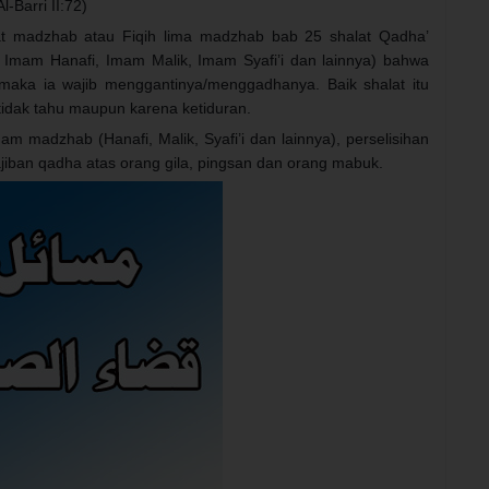
-Barri II:72)
pat madzhab atau Fiqih lima madzhab bab 25 shalat Qadha’
 Imam Hanafi, Imam Malik, Imam Syafi’i dan lainnya) bahwa
 maka ia wajib menggantinya/menggadhanya. Baik shalat itu
 tidak tahu maupun karena ketiduran.
m madzhab (Hanafi, Malik, Syafi’i dan lainnya), perselisihan
ajiban qadha atas orang gila, pingsan dan orang mabuk.