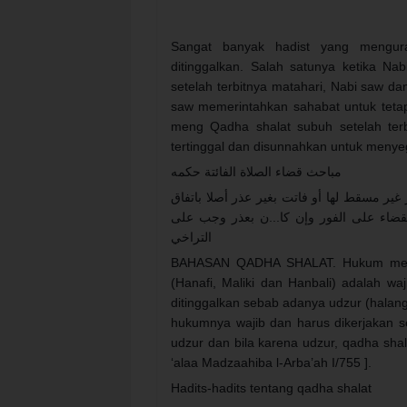
Sangat banyak hadist yang mengura
ditinggalkan. Salah satunya ketika Na
setelah terbitnya matahari, Nabi saw d
saw memerintahkan sahabat untuk tetap
meng Qadha shalat subuh setelah ter
tertinggal dan disunnahkan untuk menye
مباحث قضاء الصلاة الفائتة حكمه
ير مسقط لها أو فاتت بغير عذر أصلا باتفاق
 القضاء على الفور وإن كا...ن بعذر وجب على
التراخي
BAHASAN QADHA SHALAT. Hukum mengq
(Hanafi, Maliki dan Hanbali) adalah wa
ditinggalkan sebab adanya udzur (halang
hukumnya wajib dan harus dikerjakan s
udzur dan bila karena udzur, qadha shal
‘alaa Madzaahiba l-Arba’ah I/755 ].
Hadits-hadits tentang qadha shalat