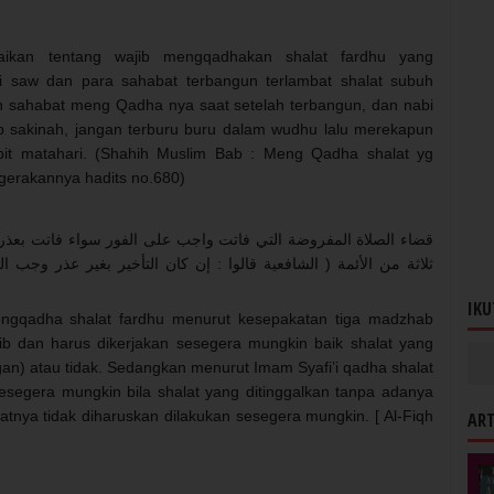
ikan tentang wajib mengqadhakan shalat fardhu yang
bi saw dan para sahabat terbangun terlambat shalat subuh
an sahabat meng Qadha nya saat setelah terbangun, dan nabi
 sakinah, jangan terburu buru dalam wudhu lalu merekapun
bit matahari. (Shahih Muslim Bab : Meng Qadha shalat yg
gerakannya hadits no.680)
قضاء الصلاة المفروضة التي فاتت واجب على الفور سواء فاتت بعذر غ
ثلاثة من الأئمة ( الشافعية قالوا : إن كان التأخير بغير عذر وجب
IKU
adha shalat fardhu menurut kesepakatan tiga madzhab
jib dan harus dikerjakan sesegera mungkin baik shalat yang
an) atau tidak. Sedangkan menurut Imam Syafi’i qadha shalat
esegera mungkin bila shalat yang ditinggalkan tanpa adanya
atnya tidak diharuskan dilakukan sesegera mungkin. [ Al-Fiqh
ART