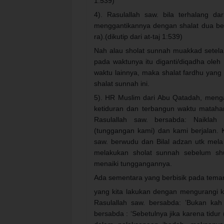
1:539)
4). Rasulallah saw. bila terhalang da
menggantikannya dengan shalat dua bela
ra).(dikutip dari at-taj 1:539)
Nah alau sholat sunnah muakkad setelah 
pada waktunya itu diganti/diqadha oleh
waktu lainnya, maka shalat fardhu yang s
shalat sunnah ini.
5). HR Muslim dari Abu Qatadah, menga
ketiduran dan terbangun waktu matahar
Rasulallah saw. bersabda: Naiklah
(tunggangan kami) dan kami berjalan. K
saw. berwudu dan Bilal adzan utk mela
melakukan sholat sunnah sebelum shu
menaiki tunggangannya.
Ada sementara yang berbisik pada teman
yang kita lakukan dengan mengurangi ke
Rasulallah saw. bersabda: ’Bukan kah 
bersabda : ‘Sebetulnya jika karena tidur 