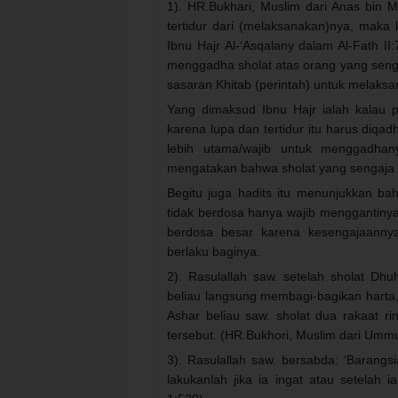
1). HR.Bukhari, Muslim dari Anas bin M
tertidur dari (melaksanakan)nya, maka k
Ibnu Hajr Al-‘Asqalany dalam Al-Fath II
menggadha sholat atas orang yang senga
sasaran Khitab (perintah) untuk melaks
Yang dimaksud Ibnu Hajr ialah kalau p
karena lupa dan tertidur itu harus diqad
lebih utama/wajib untuk menggadha
mengatakan bahwa sholat yang sengaja di
Begitu juga hadits itu menunjukkan bah
tidak berdosa hanya wajib menggantinya
berdosa besar karena kesengajaannya
berlaku baginya.
2). Rasulallah saw. setelah sholat Dhu
beliau langsung membagi-bagikan harta,
Ashar beliau saw. sholat dua rakaat ri
tersebut. (HR.Bukhori, Muslim dari Umm
3). Rasulallah saw. bersabda: ‘Barangsi
lakukanlah jika ia ingat atau setelah i