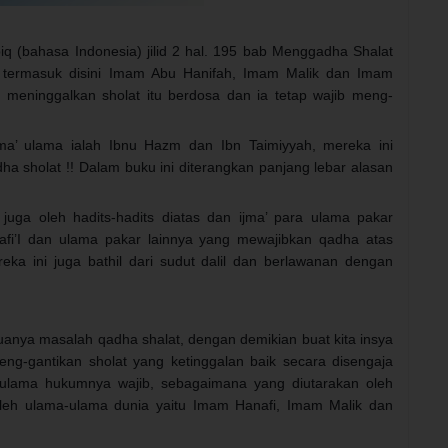
iq (bahasa Indonesia) jilid 2 hal. 195 bab Menggadha Shalat
 termasuk disini Imam Abu Hanifah, Imam Malik dan Imam
 meninggalkan sholat itu berdosa dan ia tetap wajib meng-
a’ ulama ialah Ibnu Hazm dan Ibn Taimiyyah, mereka ini
a sholat !! Dalam buku ini diterangkan panjang lebar alasan
 juga oleh hadits-hadits diatas dan ijma’ para ulama pakar
yafi’I dan ulama pakar lainnya yang mewajibkan qadha atas
reka ini juga bathil dari sudut dalil dan berlawanan dengan
muanya masalah qadha shalat, dengan demikian buat kita insya
g-gantikan sholat yang ketinggalan baik secara disengaja
 ulama hukumnya wajib, sebagaimana yang diutarakan oleh
oleh ulama-ulama dunia yaitu Imam Hanafi, Imam Malik dan