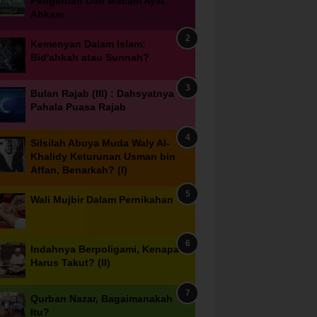
Pengertian Dan Macam Ayat
Ahkam
Kemenyan Dalam Islam:
Bid'ahkah atau Sunnah?
Bulan Rajab (III) : Dahsyatnya
Pahala Puasa Rajab
Silsilah Abuya Muda Waly Al-
Khalidy Keturunan Usman bin
Affan, Benarkah? (I)
Wali Mujbir Dalam Pernikahan
Indahnya Berpoligami, Kenapa
Harus Takut? (II)
Qurban Nazar, Bagaimanakah
Itu?