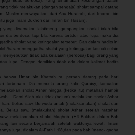
 juga tidak berdosa). Yang dinamakan kekurangan dalam
 yang tidak melakukan (dengan sengaja) sholat sampai datang
mam Muslim meriwayatkan dari Abu Hurairah, dari Imaran bin
itu juga Imam Bukhori dari Imran bin Husain).
ang yang dinamakan lalai/meng- gampangkan sholat ialah bila
 dia berdosa, tapi bila karena tertidur atau lupa maka dia
adha sholat yang ketinggalan tersebut. Dan dalam hadits ini
leh/haram menggadha shalat yang ketinggalan kecuali selain
 ini menyebutkan tidak ada kelalaian (berdosa) bagi orang yang
 atau lupa. Dengan demikian tidak ada dalam kalimat hadits
kan bahwa Umar bin Khattab ra. pernah datang pada hari
ri terbenam. Dia mencela orang kafir Quraisy, kemudian
melakukan sholat Ashar hingga (ketika itu) matahari hampir
wab : ‘Demi Allah aku tidak (belum) melakukan sholat Ashar
Bith-han. Beliau saw. Berwudu untuk (melaksanakan) sholat dan
. Beliau saw. (melakukan) sholat Ashar setelah matahari
 saw. melaksanakan sholat Maghrib. (HR.Bukhari dalam Bab
ang lain secara berjama’ah setelah waktunya lewat’, Imam
kannya juga, didalam Al-Fath II:68,dan pada bab ‘meng- gadha