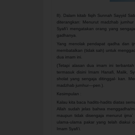
8). Dalam kitab fiqih Sunnah Sayyid Sab
diterangkan: Menurut madzhab jumhur
Syafi’i mengatakan orang yang sengaja
gadhanya.
Yang menolak pendapat qadha dan ijm
membatalkan (tidak sah) untuk menggadh
dua imam ini.
(Tetapi alasan dua imam ini terbantah
termasuk disini Imam Hanafi, Malik, S
sholat yang sengaja ditinggal- kan. Me
madzhab jumhur—pen.).
Kesimpulan :
Kalau kita baca hadits-hadits diatas se
Allah sudah jelas bahwa menggadha/men
maupun tidak disengaja menurut ijma’
ulama-ulama pakar yang telah diakui 
Imam Syafi’i.