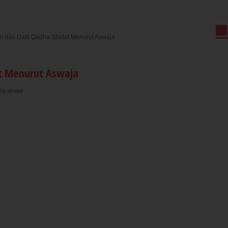
 dan Dalil Qadha Shalat Menurut Aswaja
t Menurut Aswaja
ha shalat