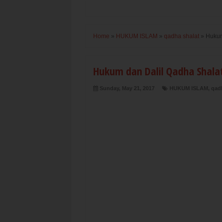
Home
»
HUKUM ISLAM
»
qadha shalat
»
Hukum
Hukum dan Dalil Qadha Shala
Sunday, May 21, 2017
HUKUM ISLAM
,
qad