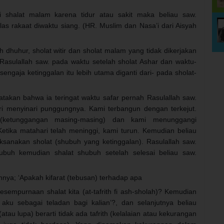
ri shalat malam karena tidur atau sakit maka beliau saw.
s rakaat diwaktu siang. (HR. Muslim dan Nasa’i dari Aisyah
dhuhur, sholat witir dan sholat malam yang tidak dikerjakan
 Rasulallah saw. pada waktu setelah sholat Ashar dan waktu-
engaja ketinggalan itu lebih utama diganti dari- pada sholat-
takan bahwa ia teringat waktu safar pernah Rasulallah saw.
i menyinari punggungnya. Kami terbangun dengan terkejut.
 (ketunggangan masing-masing) dan kami menunggangi
etika matahari telah meninggi, kami turun. Kemudian beliau
ksanakan sholat (shubuh yang ketinggalan). Rasulallah saw.
buh kemudian shalat shubuh setelah selesai beliau saw.
nya; ‘Apakah kifarat (tebusan) terhadap apa
sempurnaan shalat kita (at-tafrith fi ash-sholah)? Kemudian
aku sebagai teladan bagi kalian’?, dan selanjutnya beliau
(atau lupa) berarti tidak ada tafrith (kelalaian atau kekurangan