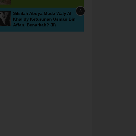
Silsilah Abuya Muda Waly Al-
Khalidy Keturunan Usman Bin
Affan, Benarkah? (II)