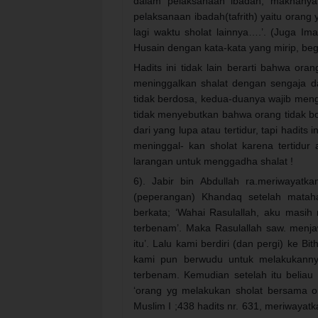
dalam pelaksanaan ibadah, maknanya
pelaksanaan ibadah(tafrith) yaitu orang
lagi waktu sholat lainnya….’. (Juga I
Husain dengan kata-kata yang mirip, beg
Hadits ini tidak lain berarti bahwa or
meninggalkan shalat dengan sengaja dan
tidak berdosa, kedua-duanya wajib mengg
tidak menyebutkan bahwa orang tidak bo
dari yang lupa atau tertidur, tapi hadits
meninggal- kan sholat karena tertidur
larangan untuk menggadha shalat !
6). Jabir bin Abdullah ra.meriwayat
(peperangan) Khandaq setelah mataha
berkata; ‘Wahai Rasulallah, aku masih 
terbenam’. Maka Rasulallah saw. menja
itu’. Lalu kami berdiri (dan pergi) ke 
kami pun berwudu untuk melakukannya
terbenam. Kemudian setelah itu beliau
‘orang yg melakukan sholat bersama or
Muslim I ;438 hadits nr. 631, meriwayat