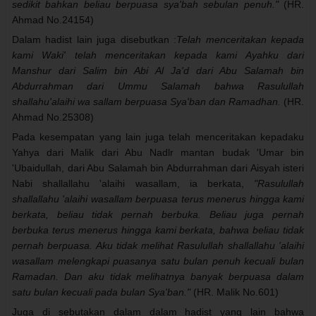
sedikit bahkan beliau berpuasa sya'bah sebulan penuh."
(HR.
Ahmad No.24154)
Dalam hadist lain juga disebutkan :
Telah menceritakan kepada
kami Waki' telah menceritakan kepada kami Ayahku dari
Manshur dari Salim bin Abi Al Ja'd dari Abu Salamah bin
Abdurrahman dari Ummu Salamah bahwa Rasulullah
shallahu'alaihi wa sallam berpuasa Sya'ban dan Ramadhan.
(HR.
Ahmad No.25308)
Pada kesempatan yang lain juga
telah menceritakan kepadaku
Yahya dari Malik dari Abu Nadlr mantan budak 'Umar bin
'Ubaidullah, dari Abu Salamah bin Abdurrahman dari Aisyah isteri
Nabi shallallahu 'alaihi wasallam, ia berkata,
"Rasulullah
shallallahu 'alaihi wasallam berpuasa terus menerus hingga kami
berkata, beliau tidak pernah berbuka. Beliau juga pernah
berbuka terus menerus hingga kami berkata, bahwa beliau tidak
pernah berpuasa. Aku tidak melihat Rasulullah shallallahu 'alaihi
wasallam melengkapi puasanya satu bulan penuh kecuali bulan
Ramadan. Dan aku tidak melihatnya banyak berpuasa dalam
satu bulan kecuali pada bulan Sya'ban."
(HR. Malik No.601)
Juga di sebutakan dalam dalam hadist yang lain bahwa