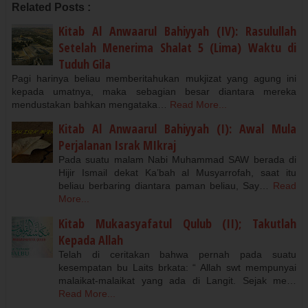
Related Posts :
Kitab Al Anwaarul Bahiyyah (IV): Rasulullah
Setelah Menerima Shalat 5 (Lima) Waktu di
Tuduh Gila
Pagi harinya beliau memberitahukan mukjizat yang agung ini
kepada umatnya, maka sebagian besar diantara mereka
mendustakan bahkan mengataka…
Read More...
Kitab Al Anwaarul Bahiyyah (I): Awal Mula
Perjalanan Israk MIkraj
Pada suatu malam Nabi Muhammad SAW berada di
Hijir Ismail dekat Ka’bah al Musyarrofah, saat itu
beliau berbaring diantara paman beliau, Say…
Read
More...
Kitab Mukaasyafatul Qulub (II); Takutlah
Kepada Allah
Telah di ceritakan bahwa pernah pada suatu
kesempatan bu Laits brkata: “ Allah swt mempunyai
malaikat-malaikat yang ada di Langit. Sejak me…
Read More...