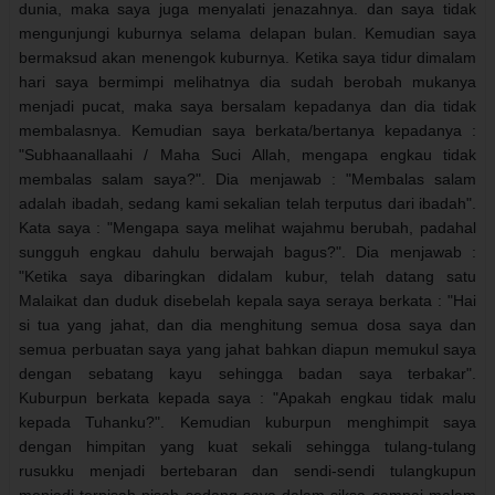
dunia, maka saya juga menyalati jenazahnya. dan saya tidak
mengunjungi kuburnya selama delapan bulan. Kemudian saya
bermaksud akan menengok kuburnya. Ketika saya tidur dimalam
hari saya bermimpi melihatnya dia sudah berobah mukanya
menjadi pucat, maka saya bersalam kepadanya dan dia tidak
membalasnya. Kemudian saya berkata/bertanya kepadanya :
"Subhaanallaahi / Maha Suci Allah, mengapa engkau tidak
membalas salam saya?". Dia menjawab : "Membalas salam
adalah ibadah, sedang kami sekalian telah terputus dari ibadah".
Kata saya : "Mengapa saya melihat wajahmu berubah, padahal
sungguh engkau dahulu berwajah bagus?". Dia menjawab :
"Ketika saya dibaringkan didalam kubur, telah datang satu
Malaikat dan duduk disebelah kepala saya seraya berkata : "Hai
si tua yang jahat, dan dia menghitung semua dosa saya dan
semua perbuatan saya yang jahat bahkan diapun memukul saya
dengan sebatang kayu sehingga badan saya terbakar".
Kuburpun berkata kepada saya : "Apakah engkau tidak malu
kepada Tuhanku?". Kemudian kuburpun menghimpit saya
dengan himpitan yang kuat sekali sehingga tulang-tulang
rusukku menjadi bertebaran dan sendi-sendi tulangkupun
menjadi terpisah-pisah sedang saya dalam siksa sampai malam