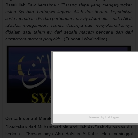
Rasulullah Saw bersabda :
"Barang siapa yang mengagungkan
bulan Sya'ban, bertaqwa kepada Allah dan bertaat kepadaNya
serta menahan diri dari perbuatan ma'syiyat/durhaka, maka Allah
ta'aalaa mengampuni semua dosanya dan menyelamatkannya
didalam satu tahun itu dari segala macam bencana dan dari
bermacam-macam penyakit
". (Zubdatul Waa'izdiina)
Cerita Inspiratif Mereka Puasa Syakban
Powered by
Helplogger
Diceritakan dari Muhammad bin Abdullah Az-Zaahidiy bahwa dia
berkata : "Kawan saya Abu Hafshin Al-Kabir telah meninggal