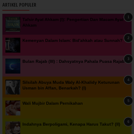
ARTIKEL POPULER
Tafsir Ayat Ahkam (I): Pengertian Dan Macam Ayat
Ahkam
Kemenyan Dalam Islam: Bid'ahkah atau Sunnah?
Bulan Rajab (III) : Dahsyatnya Pahala Puasa Rajab
Silsilah Abuya Muda Waly Al-Khalidy Keturunan
Usman bin Affan, Benarkah? (I)
Wali Mujbir Dalam Pernikahan
Indahnya Berpoligami, Kenapa Harus Takut? (II)