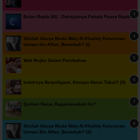
Bulan Rajab (III) : Dahsyatnya Pahala Puasa Rajab
Silsilah Abuya Muda Waly Al-Khalidy Keturunan
Usman bin Affan, Benarkah? (I)
Wali Mujbir Dalam Pernikahan
Indahnya Berpoligami, Kenapa Harus Takut? (II)
Qurban Nazar, Bagaimanakah Itu?
Silsilah Abuya Muda Waly Al-Khalidy Keturunan
Usman Bin Affan, Benarkah? (II)