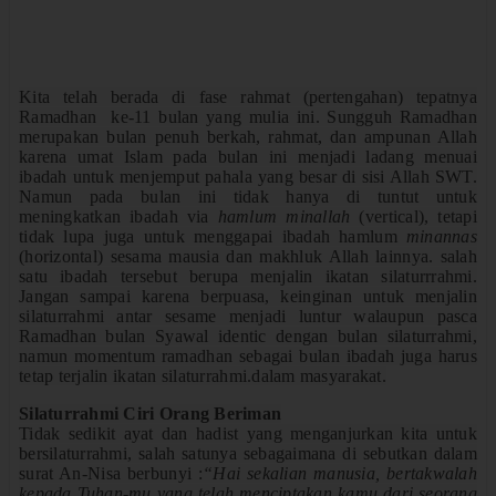
Kita telah berada di fase rahmat (pertengahan) tepatnya
Ramadhan ke-11 bulan yang mulia ini. Sungguh Ramadhan
merupakan bulan penuh berkah, rahmat, dan ampunan Allah
karena umat Islam pada bulan ini menjadi ladang menuai
ibadah untuk menjemput pahala yang besar di sisi Allah SWT.
Namun pada bulan ini tidak hanya di tuntut untuk
meningkatkan ibadah via
hamlum minallah
(vertical), tetapi
tidak lupa juga untuk menggapai ibadah hamlum
minannas
(horizontal) sesama mausia dan makhluk Allah lainnya. salah
satu ibadah tersebut berupa menjalin ikatan silaturrrahmi.
Jangan sampai karena berpuasa, keinginan untuk menjalin
silaturrahmi antar sesame menjadi luntur walaupun pasca
Ramadhan bulan Syawal identic dengan bulan silaturrahmi,
namun momentum ramadhan sebagai bulan ibadah juga harus
tetap terjalin ikatan silaturrahmi.dalam masyarakat.
Silaturrahmi Ciri Orang Beriman
Tidak sedikit ayat dan hadist yang menganjurkan kita untuk
bersilaturrahmi, salah satunya sebagaimana di sebutkan dalam
surat An-Nisa berbunyi :
“Hai sekalian manusia, bertakwalah
kepada Tuhan-mu yang telah menciptakan kamu dari seorang