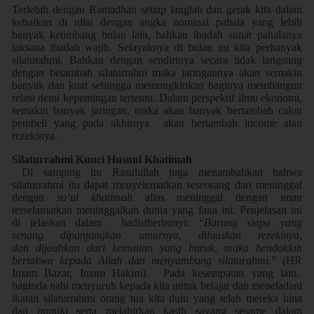
Terlebih dengan Ramadhan setiap langlah dan gerak kita dalam
kebaikan di nilai dengan angka nominal pahala yang lebih
banyak ketimbang bulan lain, bahkan ibadah sunat pahalanya
laksana ibadah wajib. Selayaknya di bulan ini kita perbanyak
silaturahmi. Bahkan dengan sendirinya secara tidak langsung
dengan betambah silaturrahni maka jaringannya akan semakin
banyak dan kuat sehingga memungkinkan baginya membangun
relasi demi kepentingan tertentu. Dalam perspektif ilmu ekonomi,
semakin banyak jaringan, maka akan banyak bertambah calon
pembeli yang pada akhirnya akan bertambah income atau
rezekinya.
Silaturrahmi Kunci Husnul Khatimah
Di samping itu Rasulullah juga menambahkan bahwa
silaturrahmi itu dapat menyelematkan seseorang dari meninggal
dengan
su’ul khatimah
alias meninggal dengan iman
terselamatkan meninggalkan dunia yang fana ini. Penjelasan ini
di jelaskan dalam hadistberbunyi: “
Barang siapa yang
senang dipanjangkan umurnya, diluaskan rezekinya,
dan dijauhkan dari kematian yang buruk, maka hendaklah
bertakwa kepada Allah dan menyambung silaturahmi
.” (HR
Imam Bazar, Imam Hakim). Pada kesempatan yang lain,
baginda nabi menyuruh kepada kita untuk belajar dan meneladani
ikatan silaturrahmi orang tua kita dulu yang telah mereka bina
dan pupuki serta melahirkan kasih sayang sesame dalam