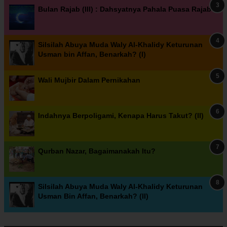
Bulan Rajab (III) : Dahsyatnya Pahala Puasa Rajab
Silsilah Abuya Muda Waly Al-Khalidy Keturunan
Usman bin Affan, Benarkah? (I)
Wali Mujbir Dalam Pernikahan
Indahnya Berpoligami, Kenapa Harus Takut? (II)
Qurban Nazar, Bagaimanakah Itu?
Silsilah Abuya Muda Waly Al-Khalidy Keturunan
Usman Bin Affan, Benarkah? (II)