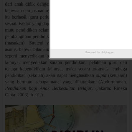
dari anak didik dengan mendorong dan meningkatkan potensi
kejiwaan dan jasmaninya, agar usaha bimbingan yang dilakukan
itu berhasil, guru perlu mempergunakan berbagai metode yang
sesuai.
Faktor yang dapat menjelaskan mengapa upaya perbaikan
mutu pendidikan selama ini kurang atau tidak berhasil. Strategi
pembangunan pendidikan selama ini lebih bersifat
input oriented
(masukan). Strategi yang demikian lebih bersandar kepada
asumsi bahwa bilamana semua input pendidikan telah terpenuhi,
Powered by
Helplogger
seperti menyediakan buku-buku, (materi ajar) dan alat belajar
lainnya, menyediakan sarana pendidikan, pelatihan guru dan
tenaga kependidikan lainnya, maka secara otomatis lembaga
pendidikan (sekolah) akan dapat menghasilkan
ouput
(keluaran)
yang bermutu sebagaimana yang diharapkan
(Abdurrahman.
Pendidikan bagi Anak Berkesulitan Belajar
, (Jakarta
:
Rineka
Cipta. 2003), h. 91.
)