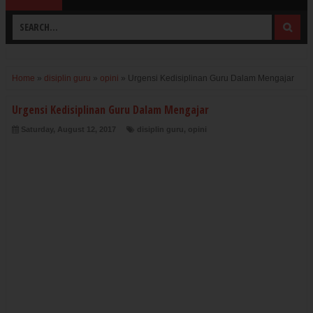
Home
»
disiplin guru
»
opini
»
Urgensi Kedisiplinan Guru Dalam Mengajar
Urgensi Kedisiplinan Guru Dalam Mengajar
Saturday, August 12, 2017
disiplin guru
,
opini