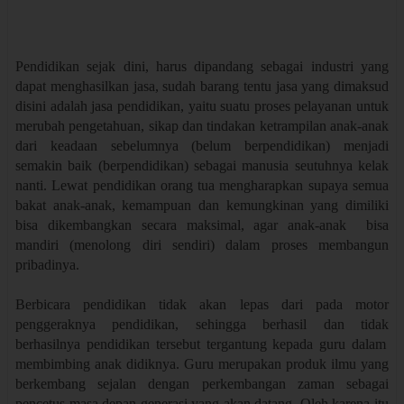
Pendidikan sejak dini, harus dipandang sebagai industri yang
dapat menghasilkan jasa, sudah barang tentu jasa yang dimaksud
disini adalah jasa pendidikan, yaitu suatu proses pelayanan untuk
merubah pengetahuan, sikap dan tindakan ketrampilan anak-anak
dari keadaan sebelumnya (belum berpendidikan) menjadi
semakin baik (berpendidikan) sebagai manusia seutuhnya kelak
nanti. Lewat pendidikan orang tua mengharapkan supaya semua
bakat anak-anak, kemampuan dan kemungkinan yang dimiliki
bisa dikembangkan secara maksimal, agar anak-anak bisa
mandiri (menolong diri sendiri) dalam proses membangun
pribadinya.
Berbicara pendidikan tidak akan lepas dari pada motor
penggeraknya pendidikan
,
sehingga berhasil dan tidak
berhasil
nya
pen
didikan
tersebut
tergantung kepada guru dalam
membimbing anak didiknya. Guru merupakan produk ilmu yang
berkembang sejalan dengan perkembangan zaman sebagai
pencetus masa depan generasi yang akan datang. Oleh karena itu