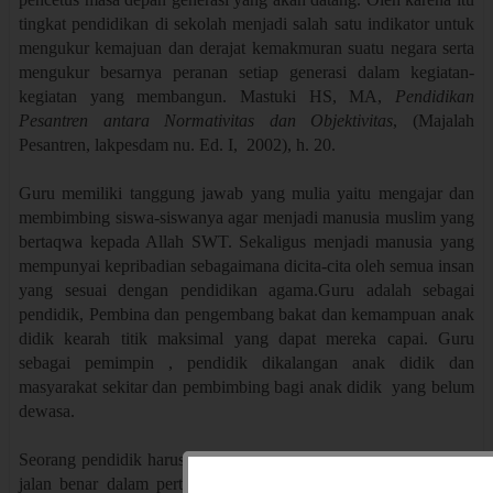
tingkat pendidikan di sekolah menjadi salah satu indikator untuk
mengukur kemajuan dan derajat kemakmuran suatu negara serta
mengukur besarnya peranan setiap generasi dalam kegiatan-
kegiatan yang membangun.
Mastuki HS, MA,
Pendidikan
Pesantren antara Normativitas dan Objektivitas
,
(
Majalah
Pesantren, lakpesdam nu. Ed
.
I
,
2002), h. 20.
Guru memiliki tanggung jawab yang mulia yaitu mengajar dan
membimbing siswa-siswanya agar menjadi manusia muslim yang
bertaqwa kepada Allah SWT. Sekaligus menjadi manusia yang
mempunyai kepribadian sebagaimana dicita-cita oleh semua insan
yang sesuai dengan pendidikan agama.Guru adalah sebagai
pendidik
,
Pembina dan pengembang bakat dan
kemampuan anak
didik kearah titik maksimal yang dapat mereka capai. Guru
sebagai pemimpin
,
pendidik dikalangan anak didik dan
masyarakat sekitar
dan pembimbing bag
i
anak didik yang belum
dewasa.
Seorang pendidik
harus memfungsikan dirinya sebagai penunjuk
jalan benar dalam pertumbuhan dan perkembangan yang tepat