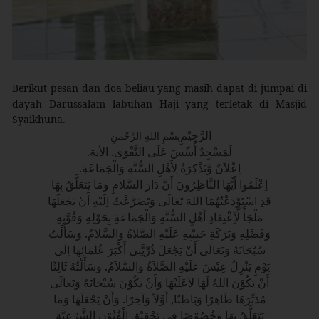
Berikut pesan dan doa beliau yang masih dapat di jumpai di
dayah Darussalam labuhan Haji yang terletak di Masjid
Syaikhuna.
الرَّحِيْمِ
بِسْمِ اللهِ الرَّحْمنِ
لَمَسْجِدٌ أُسِّسَ عَلَى التَّقْوَى. الأية.
اِعْلاَنٌ وَّتَذْكِرَةٌ لِأَهْلِ السُّنَّةِ وَالْجَمَاعَةِ.
اِعْلَمُوا أَيُّهَا النَّاظِرُونَ أَنَّ دَارَ السَّلامِ وَمَا يَتَعَلَّقُ بِهَا
قَدِ اسْتَوْدَعْتُهُمَا اللهَ تَعَالَى وَتَضَرَّعْتُ اِلَيْهِ أَنْ يَجْعَلَهَا
مَلْجَأً لِّأِعْتِقَادِ أَهْلِ السُّنَّةِ وَالْجَمَاعَةِ بِحَوْلِهِ وَقُوَّتِهِ
وَفَضْلِهِ وَبَرْكَةِ حَبِيْبِهِ عَلَيْهِ الصَّلاَةُ وَالسَّلاَمُ. وَسَأَلْتُ
سُبْحَانَهُ وَتَعَالَى أَنْ يَجْعَلَ ذُرِّيَّتِى أَكْبَرَ عُلَمَائِهَا اِلَى
يَوْمِ يَنْزِلُ عِيْسَ عَلَيْهِ الصَّلاَةُ وَالسَّلاَمُ. وَسَأَلْتُهُ ثَالِثًا
أَنْ يَكُوْنَ اللهُ لَهَا لاَعَلَيْهَا وَأَنْ يَكُوْنَ سُبْحَانَهُ وَتَعَالَى
مُدَبِّرَهَا ظَاهِرًا وَبَاطِنًا, أَوَّلاً وَآخِرًا. وَأَنْ يَجْعَلَهَا وَمَا
يَتَعَلَّقُ بِهَا وَخُصُوْصًا فِى تَحْقِيْقِ الْفُنُوْنِ الشَّرْعِيَّةِ