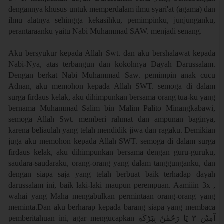
dengannya khusus untuk memperdalam ilmu syari'at (agama) dan
ilmu alatnya sehingga kekasihku, pemimpinku, junjunganku,
perantaraanku yaitu Nabi Muhammad SAW. menjadi senang.
Aku bersyukur kepada Allah Swt. dan aku bershalawat kepada
Nabi-Nya, atas terbangun dan kokohnya Dayah Darussalam.
Dengan berkat Nabi Muhammad Saw. pemimpin anak cucu
Adnan, aku memohon kepada Allah SWT. semoga di dalam
surga firdaus kelak, aku dihimpunkan bersama orang tua-ku yang
bernama Muhammad Salim bin Malim Palito Minangkabawi,
semoga Allah Swt. memberi rahmat dan ampunan baginya,
karena beliaulah yang telah mendidik jiwa dan ragaku. Demikian
juga aku memohon kepada Allah SWT. semoga di dalam surga
firdaus kelak, aku dihimpunkan bersama dengan guru-guruku,
saudara-saudaraku, orang-orang yang dalam tanggunganku, dan
dengan siapa saja yang telah berbuat baik terhadap dayah
darussalam ini, baik laki-laki maupun perempuan. Aamiiin 3x ,
wahai yang Maha mengabulkan permintaan orang-orang yang
meminta.Dan aku berharap kepada barang siapa yang membaca
pemberitahuan ini, agar mengucapkan
آمِيْن ٣ يَا رَحْمٰنُ بِبَرْكَةِ