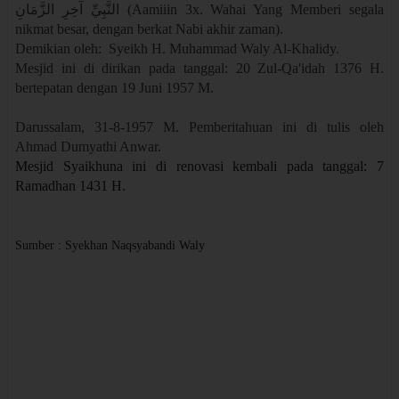
النَّبِيِّ آخِرِ الزَّمَانِ
(Aamiiin 3x. Wahai Yang Memberi segala
nikmat besar, dengan berkat Nabi akhir zaman).
Demikian oleh: Syeikh H. Muhammad Waly Al-Khalidy.
Mesjid ini di dirikan pada tanggal: 20 Zul-Qa'idah 1376 H.
bertepatan dengan 19 Juni 1957 M.
Darussalam, 31-8-1957 M. Pemberitahuan ini di tulis oleh
Ahmad Dumyathi Anwar.
Mesjid Syaikhuna ini di renovasi kembali pada tanggal: 7
Ramadhan 1431 H.
Sumber : Syekhan Naqsyabandi Waly