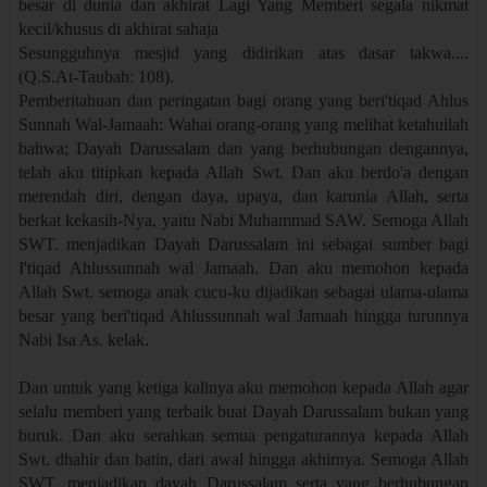
besar di dunia dan akhirat Lagi Yang Memberi segala nikmat
kecil/khusus di akhirat sahaja
Sesungguhnya mesjid yang didirikan atas dasar takwa....
(Q.S.At-Taubah: 108).
Pemberitahuan dan peringatan bagi orang yang beri'tiqad Ahlus
Sunnah Wal-Jamaah: Wahai orang-orang yang melihat ketahuilah
bahwa; Dayah Darussalam dan yang berhubungan dengannya,
telah aku titipkan kepada Allah Swt. Dan aku berdo'a dengan
merendah diri, dengan daya, upaya, dan karunia Allah, serta
berkat kekasih-Nya, yaitu Nabi Muhammad SAW. Semoga Allah
SWT. menjadikan Dayah Darussalam ini sebagai sumber bagi
I'tiqad Ahlussunnah wal Jamaah. Dan aku memohon kepada
Allah Swt. semoga anak cucu-ku dijadikan sebagai ulama-ulama
besar yang beri'tiqad Ahlussunnah wal Jamaah hingga turunnya
Nabi Isa As. kelak.
Dan untuk yang ketiga kalinya aku memohon kepada Allah agar
selalu memberi yang terbaik buat Dayah Darussalam bukan yang
buruk. Dan aku serahkan semua pengaturannya kepada Allah
Swt. dhahir dan batin, dari awal hingga akhirnya. Semoga Allah
SWT. menjadikan dayah Darussalam serta yang berhubungan