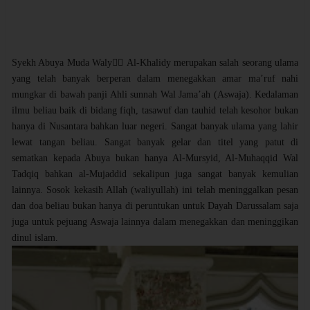
Syekh Abuya Muda Waly ِِAl-Khalidy merupakan salah seorang ulama
yang telah banyak berperan dalam menegakkan amar ma’ruf nahi
mungkar di bawah panji Ahli sunnah Wal Jama’ah (Aswaja). Kedalaman
ilmu beliau baik di bidang fiqh, tasawuf dan tauhid telah kesohor bukan
hanya di Nusantara bahkan luar negeri. Sangat banyak ulama yang lahir
lewat tangan beliau. Sangat banyak gelar dan titel yang patut di
sematkan kepada Abuya bukan hanya Al-Mursyid, Al-Muhaqqid Wal
Tadqiq bahkan al-Mujaddid sekalipun juga sangat banyak kemulian
lainnya. Sosok kekasih Allah (waliyullah) ini telah meninggalkan pesan
dan doa beliau bukan hanya di peruntukan untuk Dayah Darussalam saja
juga untuk pejuang Aswaja lainnya dalam menegakkan dan meninggikan
dinul islam.