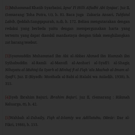
[2]
Muhammad Khatib Syarbaini,
Iqna’ Fi Hilli Alfadhi Abi Syujaa’
, Juz II,
(Semarang: Toha Putra, t.t), h. 81. Baca juga Zakaria Ansari,
Tuhfatul
Labib
, (Jeddah:Sangqapurah, n.d), h. 172.
Beliau mengutar
a
kan dengan
redaksi yang berbeda yaitu dengan mempergunakan harta yang
tertentu yang dapat diambil manfaatnya dengan tidak menghilangkan
zat barang tesebut.
[3]
Syamsuddin Muhammad ibn Abi al-Abbas Ahmad ibn Hamzah ibn
Syihabuddin al-Ramli al-Manufi al-Anshari al-Syafi’i al-Shagir,
Nihayatu al-Muhtaj ila Syarh al-Minhaj fi al-Fiqh ‘ala Mazhab al-Imam al-
Syafi’i
, Juz. II (Riyadh: Musthafa al-Babi al-Halabi wa Auladih, 1938), h.
355.
[4]
Syeh Ibrahim Bajuri,
Ibrahim Bajuri,
juz II, (Semarang : Hikmah
Keluarga, tt), h. 42.
[5]
Wahbah al-Zuhaily,
Fiqh al-Islamiy wa Adillatuhu
, (Mesir: Dar al-
Fikri, 1986), h. 153.