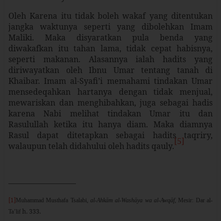
Oleh Karena itu tidak boleh wakaf yang ditentukan
jangka waktunya seperti yang dibolehkan Imam
Maliki. Maka disyaratkan pula benda yang
diwakafkan itu tahan lama, tidak cepat habisnya,
seperti makanan. Alasannya ialah hadits yang
diriwayatkan oleh Ibnu Umar tentang tanah di
Khaibar. Imam al-Syafi’i memahami tindakan Umar
mensedeqahkan hartanya dengan tidak menjual,
mewariskan dan menghibahkan, juga sebagai hadis
karena Nabi melihat tindakan Umar itu dan
Rasulullah ketika itu hanya diam. Maka diamnya
Rasul dapat ditetapkan sebagai hadits taqriry,
[5]
walaupun telah didahului oleh hadits qauly.
[1]
Muhammad Musthafa Tsalabi,
al-Ahkām al-Washāya wa al-Awqāf
, Mesir: Dar al-
h. 333.
Ta’lif