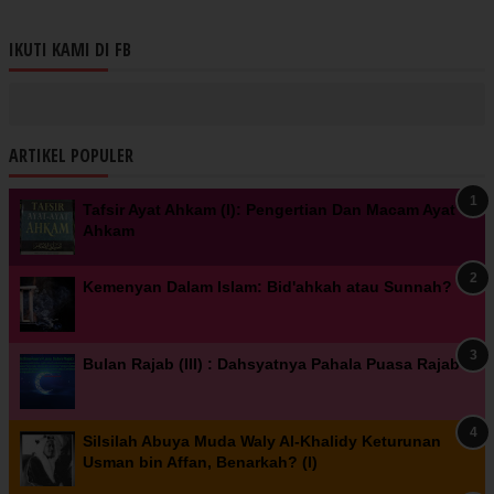
IKUTI KAMI DI FB
ARTIKEL POPULER
Tafsir Ayat Ahkam (I): Pengertian Dan Macam Ayat
Ahkam
Kemenyan Dalam Islam: Bid'ahkah atau Sunnah?
Bulan Rajab (III) : Dahsyatnya Pahala Puasa Rajab
Silsilah Abuya Muda Waly Al-Khalidy Keturunan
Usman bin Affan, Benarkah? (I)