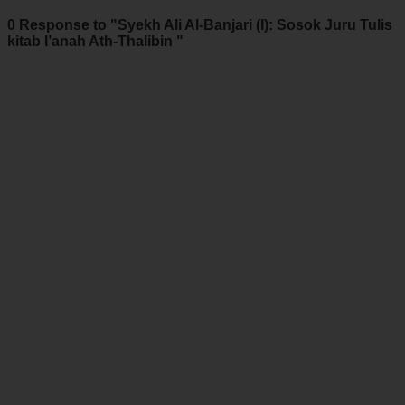
0 Response to "Syekh Ali Al-Banjari (I): Sosok Juru Tulis
kitab I’anah Ath-Thalibin "