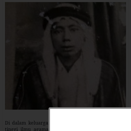
Di dalam keluarganya yang shaleh dan menjunjung
tinggi ilmu agama itulah Syekh Ali tumbuh besar,