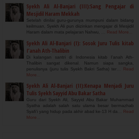
Syekh Ali Al-Banjari (III):Sang Pengajar di
Mesjidil Haram Mekkah
Setelah dinilai guru-gurunya mumpuni dalam bidang
keilmuan, Syekh Ali pun diizinkan mengajar di Mesjidil
Haram dalam mata pelajaran Nahwu, …
Read More...
Syekh Ali Al-Banjari (I): Sosok Juru Tulis kitab
I’anah Ath-Thalibin
Di kalangan santri di Indonesia kitab I’anah Ath-
Thalibin sangat dikenal. Namun siapa sangka,
penulisnya (juru tulis Syekh Bakri Satha) ter…
Read
More...
Syekh Ali Al-Banjari (II):Kenapa Menjadi Juru
Tulis Syekh Sayyid Abu Bakar Satha
Guru dari Syekh Ali, Sayyid Abu Bakar Muhammad
Syatha adalah salah satu ulama besar bermazhab
Syafi’i yang hidup pada akhir abad ke-13 H da…
Read
More...