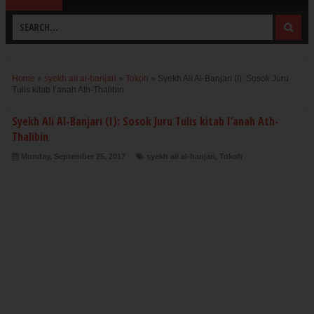
Home
»
syekh ali al-banjari
»
Tokoh
»
Syekh Ali Al-Banjari (I): Sosok Juru
Tulis kitab I’anah Ath-Thalibin
Syekh Ali Al-Banjari (I): Sosok Juru Tulis kitab I’anah Ath-
Thalibin
Monday, September 25, 2017
syekh ali al-banjari
,
Tokoh