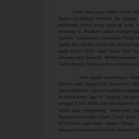
Pada usia yang masih muda, be
Dalam perjalanan tersebut dia singgah
beberapa ulama yang terkenal pada wa
menetap di Madinah untuk memperdala
Tarekat. Selanjutnya beliaupun Pergi k
Syekh Abu Barkati Ayyub bin Ahmad Ayyu
pada tahun 1672, akan tetapi tidak 
dikuasai oleh Belanda. Melihat keadaan
Sultan Agung Tirtayasa dan menjadi pang
Saat terjadi peperangan melawan 
Saylan pada Tanggal 12 September 1684.
dan pendidikan. Karena kegiatan-kegia
ia dipindahkan lagi ke Tanjung Harapa
tanggal 7 Mei 1699, dan dimakamkan di 
beliau juga mengarang
kitab-kitab d
Karangan-karangan Syekh Yusuf
yaitu:
At-Tuhfatul sailaniyah, Asaris Shalaa,
karangan-karangan yang lain dalam bent