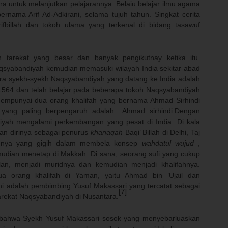
ara untuk melanjutkan pelajarannya. Belaiu belajar ilmu agama
ernama Arif Ad-Adkirani, selama tujuh tahun. Singkat cerita
ifbillah dan tokoh ulama yang terkenal di bidang tasawuf
 tarekat yang besar dan banyak pengikutnay ketika itu.
syabandiyah kemudian memasuki wilayah India sekitar abad
ara syekh-syekh Naqsyabandiyah yang datang ke India adalah
un 1564 dan telah belajar pada beberapa tokoh Naqsyabandiyah
mempunyai dua orang khalifah yang bernama Ahmad Sirhindi
 yang paling berpengaruh adalah
Ahmad sirhindi.Dengan
iyah mengalami perkembangan yang pesat di India. Di kala
kan dirinya sebagai penurus
khanaqah
Baqi’ Billah di Delhi, Taj
annya yang gigih dalam membela konsep
wahdatul
wujud
,
dian menetap di Makkah. Di sana, seorang sufi yang cukup
lan, menjadi muridnya dan kemudian menjadi khalifahnya.
ua orang khalifah di Yaman, yaitu Ahmad bin ’Ujail dan
ini adalah pembimbing Yusuf Makassari yang tercatat sebagai
[7]
rekat Naqsyabandiyah di Nusantara.
s, bahwa Syekh Yusuf Makassari sosok yang menyebarluaskan