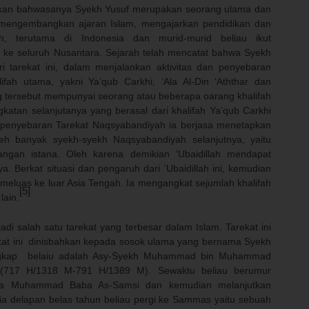
 bahwasanya Syekh Yusuf merupakan seorang ulama dan
 mengembangkan ajaran Islam, mengajarkan pendidikan dan
h, terutama di Indonesia dan murid-murid beliau ikut
ke seluruh Nusantara. Sejarah telah mencatat bahwa Syekh
 tarekat ini, dalam menjalankan aktivitas dan penyebaran
fah utama, yakni Ya’qub Carkhi, ‘Ala Al-Din ‘Aththar dan
 tersebut mempunyai seorang atau beberapa oarang khalifah
gkatan selanjutanya yang berasal dari khalifah Ya’qub Carkhi
m penyebaran Tarekat Naqsyabandiyah ia berjasa menetapkan
eh banyak syekh-syekh Naqsyabandiyah selanjutnya, yaitu
angan istana.
Oleh karena demikian ‘Ubaidillah mendapat
a. Berkat situasi dan pengaruh dari ’Ubaidillah ini, kemudian
 meluas ke luar Asia Tengah. Ia mengangkat sejumlah khalifah
[5]
lain.
h satu tarekat yang terbesar dalam Islam. Tarekat ini
at ini
dinisbahkan kepada sosok ulama yang bernama Syekh
gkap
belaiu adalah Asy-Syekh Muhammad bin Muhammad
h (717 H/1318 M-791 H/1389 M).
Sewaktu beliau berumur
pada Muhammad Baba As-Samsi dan kemudian melanjutkan
ia delapan belas tahun beliau pergi ke Sammas yaitu sebuah