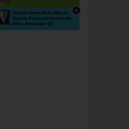
Silsilah Abuya Muda Waly Al-
Khalidy Keturunan Usman Bin
Affan, Benarkah? (II)