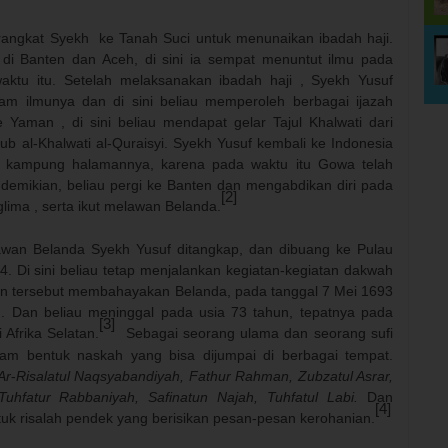
rangkat Syekh
ke Tanah Suci untuk menunaikan ibadah haji.
 di Banten dan Aceh, di sini ia sempat menuntut ilmu pada
ktu itu. Setelah melaksanakan ibadah haji , Syekh Yusuf
m ilmunya dan di sini beliau memperoleh berbagai ijazah
e Yaman , di sini beliau mendapat gelar Tajul Khalwati dari
b al-Khalwati al-Quraisyi. Syekh Yusuf kembali ke Indonesia
ke kampung halamannya, karena pada waktu itu Gowa telah
 demikian, beliau pergi ke Banten dan mengabdikan diri pada
[2]
lima , serta ikut melawan Belanda.
Belanda Syekh Yusuf ditangkap, dan dibuang ke Pulau
 Di sini beliau tetap menjalankan kegiatan-kegiatan dakwah
tan tersebut membahayakan Belanda, pada tanggal 7 Mei 1693
n. Dan beliau meninggal pada usia 73 tahun, tepatnya pada
[3]
Afrika Selatan.
Sebagai seorang ulama dan seorang sufi
alam bentuk naskah yang bisa dijumpai di berbagai tempat.
Ar
-
Risalatul Naqsyabandiyah, Fathur Rahman, Zubzatul Asrar,
 Tuhfatur Rabbaniyah, Safinatun Najah, Tuhfatul Labi.
Dan
[4]
uk risalah pendek yang berisikan pesan-pesan kerohanian.