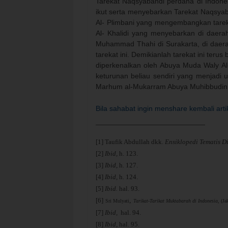
Tarekat Naqsyabandi perdana di Indone
ikut serta menyebarkan Tarekat Naqsyab
Al- Plimbani yang mengembangkan tarek
Al- Khalidi yang menyebarkan di daera
Muhammad Thahi di Surakarta, di daer
tarekat ini. Demikianlah tarekat ini teru
diperkenalkan oleh Abuya Muda Waly Al-
keturunan beliau sendiri yang menjadi u
Marhum al-Mukarram Abuya Muhibbudin 
Bila sahabat ingin menshare kembali artik
[1]
Taufik Abdullah dkk.
Ensiklopedi Tematis D
[2]
Ibid,
h. 123.
[3]
Ibid
, h. 127.
[4]
Ibid,
h. 124.
[5]
Ibid.
hal. 93.
[6]
,
Sri Mulyati
Tarikat-Tarikat Muktabarah di Indonesia
, (J
[7]
Ibid,
hal. 94.
[8]
Ibid,
hal. 95.