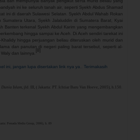
sia dan mempunyai banyak pengikut serta murid beliau yang
andyah ini ke seluruh tanah air, seperti Syekh Abdus Shamad
at ini di daerah Sulawesi Selatan. Syekh Abdul Wahab Rokan
h Sumatera Utara, Syekh Jalaluddin di Sumatera Barat, Kyai
ah Banten terkenal Syekh Abdul Karim yang mengembangkan
s berkembang hingga sampai ke Aceh. Di Aceh sendiri tarekat ini
Khalidy hingga perjuangan beliau diteruskan oleh murid dan
lama dan panutan di negeri paling barat tersebut, seperti al-
[8]
Waly dan lainnya.
el ini, jangan lupa disertakan link nya ya.. Terimakasih
i Dunia Islam
, jld.
III, ( Jakarta: PT. Ichtiar Baru Van Hoeve, 2005),
h.150.
akarta: Prenada Media Group, 2006), h. 89