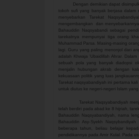
Dengan demikian dapat disimpulkan
tokoh sufi yang banyak berjasa dalam
menyebarkan Tarekat Naqsyabandiya
mengembangkan
dan menyebarkannya 
Bahauddin Naqsyabandi sebagai pendiri
tarekatnya mempunyai tiga orang khali
Muhammad Parsa.
Masing-masing orang
lagi. Guru yang paling menonjol dari an
adalah Khwaja ‘Ubaidillah Ahrar. Dala
sebuah pola yang banyak diadopsi ol
menjalin hubungan akrab dengan kal
kekuasaan politik yang luas jangkauanny
Tarekat naqsyabandiyah ini pertama kali
untuk diutus ke negeri-negeri Islam yang 
Tarekat Naqsyabandiyah menjadi sala
telah berdiri pada abad ke 8 hijriah, tarek
Bahauddin Naqsyabandiyah, nama len
Bahauddin Asy-Syekh Naqsybandiya
beberapa tahun, beliau belajar ke
pendidikannya pada Amir Kulal. Pada us