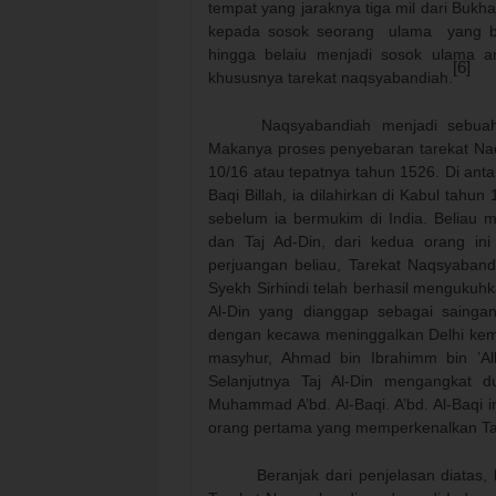
tempat yang jaraknya tiga mil dari Bukh
kepada sosok seorang
ulama
yang b
hingga belaiu menjadi sosok ulama ar
[6]
khususnya tarekat naqsyabandiah.
Naqsyabandiah menjadi sebuah
Makanya proses penyebaran tarekat Naq
10/16 atau tepatnya tahun 1526. Di ant
Baqi Billah, ia dilahirkan di Kabul tah
sebelum ia bermukim di India. Beliau 
dan Taj Ad-Din, dari kedua orang ini
perjuangan beliau, Tarekat Naqsyaband
Syekh Sirhindi telah berhasil mengukuh
Al-Din yang dianggap sebagai saing
dengan kecawa meninggalkan Delhi kemu
masyhur, Ahmad bin Ibrahimm bin ’Al
Selanjutnya Taj Al-Din mengangkat d
Muhammad A’bd. Al-Baqi. A’bd. Al-Baqi 
orang pertama yang memperkenalkan Ta
Beranjak dari penjelasan diata