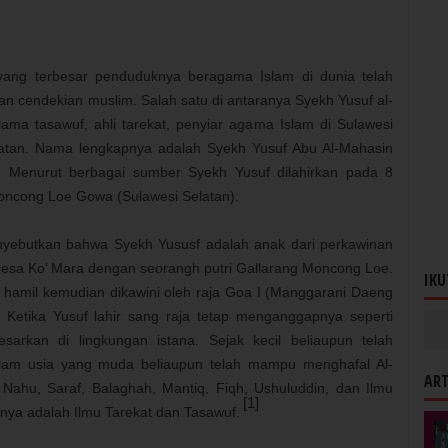
 yang terbesar penduduknya beragama Islam di dunia telah
n cendekian muslim. Salah satu di antaranya Syekh Yusuf al-
ama tasawuf, ahli tarekat, penyiar agama Islam di Sulawesi
elatan. Nama lengkapnya adalah Syekh Yusuf Abu Al-Mahasin
ri. Menurut berbagai sumber Syekh Yusuf dilahirkan pada 8
Moncong Loe Gowa (Sulawesi Selatan).
yebutkan bahwa Syekh Yususf adalah anak dari perkawinan
ri desa Ko’ Mara dengan seorangh putri Gallarang Moncong Loe.
IKU
 hamil kemudian dikawini oleh raja Goa I (Manggarani Daeng
 Ketika Yusuf lahir sang raja tetap menganggapnya seperti
sarkan di lingkungan istana. Sejak kecil beliaupun telah
lam usia yang muda beliaupun telah mampu menghafal Al-
ART
 Nahu, Saraf, Balaghah, Mantiq, Fiqh, Ushuluddin, dan Ilmu
[1]
nya adalah Ilmu Tarekat dan Tasawuf.