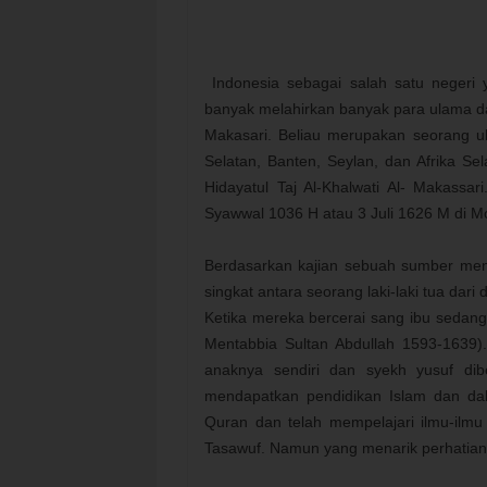
Indonesia sebagai salah satu negeri
banyak melahirkan banyak para ulama da
Makasari. Beliau merupakan seorang ul
Selatan, Banten, Seylan, dan Afrika S
Hidayatul Taj Al-Khalwati Al- Makassa
Syawwal 1036 H atau 3 Juli 1626 M di 
Berdasarkan kajian sebuah sumber men
singkat antara seorang laki-laki tua da
Ketika mereka bercerai sang ibu sedang
Mentabbia Sultan Abdullah 1593-1639).
anaknya sendiri dan syekh yusuf dibe
mendapatkan pendidikan Islam dan da
Quran dan telah mempelajari ilmu-ilmu
Tasawuf. Namun yang menarik perhatian