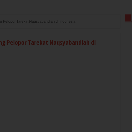
ng Pelopor Tarekat Naqsyabandiah di Indonesia
ng Pelopor Tarekat Naqsyabandiah di