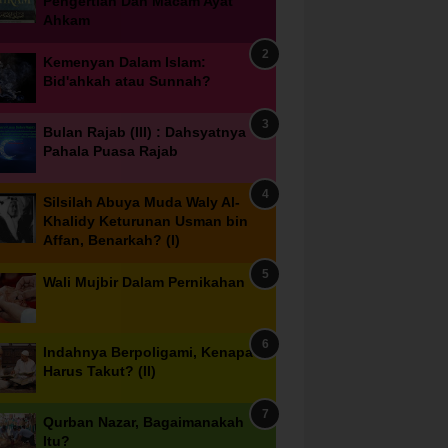
Pengertian Dan Macam Ayat
Ahkam
Kemenyan Dalam Islam:
Bid'ahkah atau Sunnah?
Bulan Rajab (III) : Dahsyatnya
Pahala Puasa Rajab
Silsilah Abuya Muda Waly Al-
Khalidy Keturunan Usman bin
Affan, Benarkah? (I)
Wali Mujbir Dalam Pernikahan
Indahnya Berpoligami, Kenapa
Harus Takut? (II)
Qurban Nazar, Bagaimanakah
Itu?