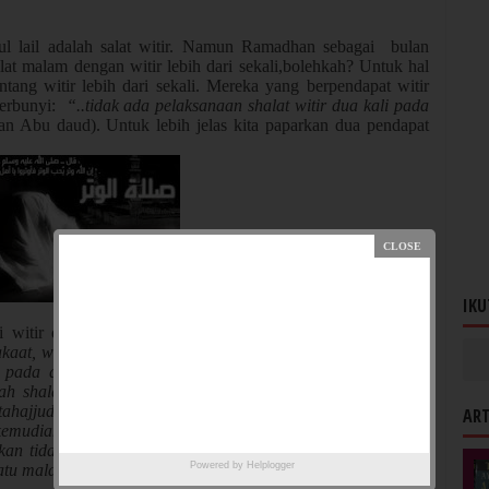
ul lail adalah salat witir. Namun Ramadhan sebagai bulan
alat malam dengan witir lebih dari sekali,bolehkah? Untuk hal
entang witir lebih dari sekali. Mereka yang berpendapat witir
berbunyi:
“..tidak ada pelaksanaan shalat witir dua kali pada
an Abu daud). Untuk lebih jelas kita paparkan dua pendapat
IKU
i witir dalam semalam. Hal ini disebutkan dalam kitab Al-
akaat, waktunya antara waktu shalat Isya’ sampai terbit fajar.
r pada akhir shalat malam. Dalilnya hadits riwayat Imam
h shalatmu yang paling akhir di waktu malam itu berupa
rtahajjud, maka witirnya diakhirkan setelah tahajjud dan andai
ART
kemudian baru melakukan shalat tahajjud, maka dia tidak
an tidak sah jika diulang. Dalilnya hadits nabi : tidak ada
Powered by
Helplogger
satu malam”.