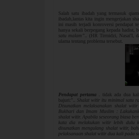
Salah satu ibadah yang termasuk qiam
ibadah,lantas kita ingin mengerjakan sh
ini masih terjadi konroversi pendapat t
hanya sekali berpegang kepada hadist, 
satu malam”..
(HR Tirmidzi, Nasai'I, d
ulama tentang problema tersebut.
Pendapat pertama
. tidak ada dua kal
bajuri:”..
Shalat witir itu minimal satu r
Disunatkan melaksanakan shalat witi
Bukhari dan Imam Muslim : Lakukanla
shalat witir. Apabila seseorang biasa be
kata dia melakukan witir lebih dulu 
disunatkan mengulang shalat witir, bahk
pelaksanaan shalat witir dua kali pada 