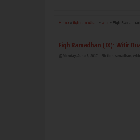
Home
»
fiqh ramadhan
»
witir
»
Fiqh Ramadhan 
Fiqh Ramadhan (IX): Witir Du
Monday, June 5, 2017
fiqh ramadhan
,
witi