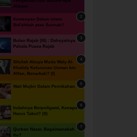
Pengertian Dan Macam Ayat
Ahkam
Kemenyan Dalam Islam:
Bid'ahkah atau Sunnah?
Bulan Rajab (III) : Dahsyatnya
Pahala Puasa Rajab
Silsilah Abuya Muda Waly Al-
Khalidy Keturunan Usman bin
Affan, Benarkah? (I)
Wali Mujbir Dalam Pernikahan
Indahnya Berpoligami, Kenapa
Harus Takut? (II)
Qurban Nazar, Bagaimanakah
Itu?