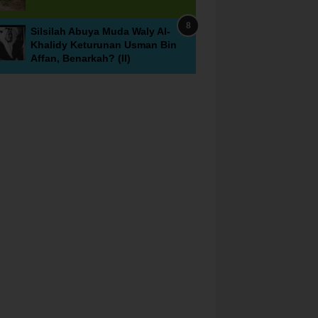
Silsilah Abuya Muda Waly Al-
Khalidy Keturunan Usman Bin
Affan, Benarkah? (II)