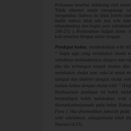
Perkataan tersebut didukung oleh kome
Tidak dituntut untuk mengulangi wi
mengetahui (bahwa itu tidak boleh) mak
hadits bahwa tidak ada dua witr dal
nihatulmuhtaj dan begitu pula tuhfahmuh
248-252 ). Berdasarkan hujjjah diatas
kali semalam dengan unsur sengaja.
Pendapat kedua
, membolehkan witir le
“
Siapa saja yang melakukan shalat w
sebaiknya melakukannya dengan dua raka
jika dia terbangun tengah malam dan 
melakukan shalat satu raka’at untuk 
tahajud dan diakhiri dengan shalat wit
malam kalian dengan shalat witir “
(Fiqh
Berdasarkan pendapat ini boleh mela
berpendapat boleh melakukan witir 
disunatkanberjamaah pada bulan Ram
Furu ] Jika disunnahkan jama'ah pada 
witir setelahnya, sebagaimana telah dis
Nawawi:4;15).