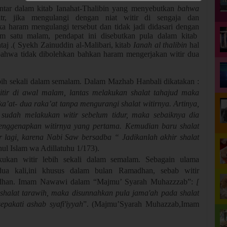
ntar dalam kitab Ianahat-Thalibin yang menyebutkan
bahwa
tr, jika mengulangi dengan niat witir di sengaja dan
a haram mengulangi tersebut dan tidak jadi didasari dengan
am satu malam, pendapat ini disebutkan pula dalam kitab
taj .( Syekh Zainuddin al-Malibari, kitab
Ianah al thalibin
hal
 bahwa tidak dibolehkan bahkan haram mengerjakan witir dua
bih sekali dalam semalam.
Dalam Mazhab Hanbali dikatakan :
itir di awal malam, lantas melakukan shalat tahajud maka
’at- dua raka’at tanpa mengurangi shalat witirnya. Artinya,
sudah melakukan witir sebelum tidur, maka sebaiknya dia
menggenapkan witirnya yang pertama. Kemudian baru shalat
ir lagi, karena Nabi Saw bersadba “ Jadikanlah akhir shalat
ul Islam wa Adillatuhu 1/173).
kukan witir lebih sekali dalam semalam. Sebagain ulama
dua kali,ini khusus dalam bulan Ramadhan, sebab witir
adhan. Imam Nawawi dalam “Majmu’ Syarah Muhazzzab”:
[
shalat tarawih, maka disunnahkan pula jama'ah pada shalat
epakati ashab syafi'iyyah
”. (Majmu’Syarah Muhazzab,Imam